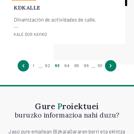
KDKALLE
Dinamización de actividades de calle.
KALE DOR KAYIKO
...
...
1
92
93
94
95
96
101
Gure
Proiektuei
buruzko informazioa nahi duzu?
Jaso zure emailean BizkaiaGararen berri eta ekintza