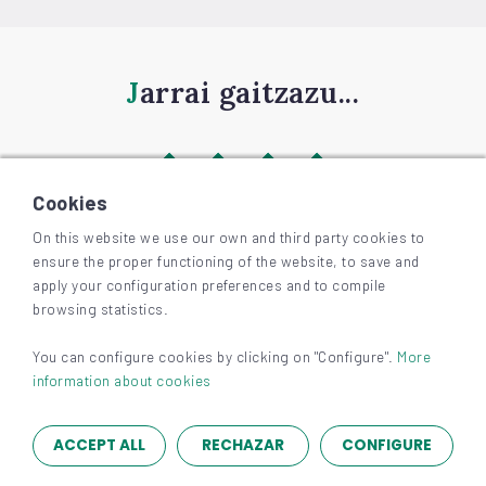
Jarrai gaitzazu...
Cookies
On this website we use our own and third party cookies to
ensure the proper functioning of the website, to save and
©
2026
BIZKAIAGARA
apply your configuration preferences and to compile
Irisgarritasuna
browsing statistics.
Lege-oharra eta pribatutasuna
Cookieak
You can configure cookies by clicking on "Configure".
More
information about cookies
ACCEPT ALL
RECHAZAR
CONFIGURE