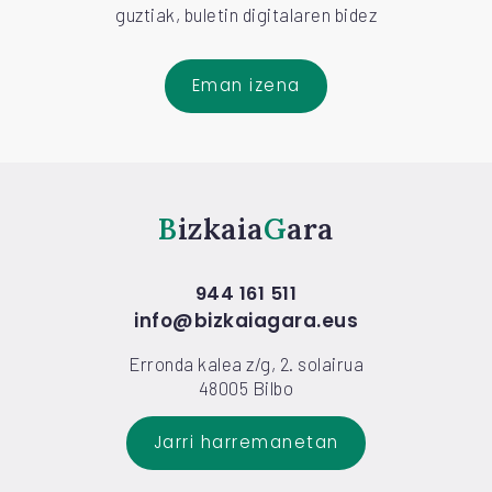
guztiak, buletin digitalaren bidez
Eman izena
Bizkaia
Gara
944 161 511
info@bizkaiagara.eus
Erronda kalea z/g, 2. solairua
48005 Bilbo
Jarri harremanetan