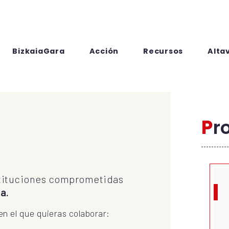
BizkaiaGara
Acción
Recursos
Alta
P
stituciones comprometidas
a.
en el que quieras colaborar: