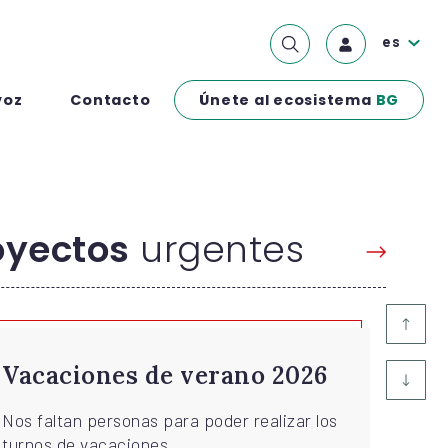
es
Únete al ecosistema
BG
voz
Contacto
royectos
urgentes
Proyecto anterior
Siguiente proyecto
Campamento de Acogida
para menores saharauis
con diversidad funcional...