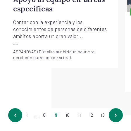
Apoyo al equipo en tareas
específicas
Contar con la experiencia y los
conocimientos de personas de diferentes
ámbitos aporta un gran valor...
ASPANOVAS (Bizkaiko minbizidun haur eta
nerabeen gurasoen elkartea)
...
1
8
9
10
11
12
13