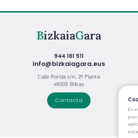
Bizkaia
Gara
944 161 511
info@bizkaiagara.eus
Calle Ronda s/n, 2ª Planta
48005 Bilbao
Coo
En e
Contacta
proc
apli
esta