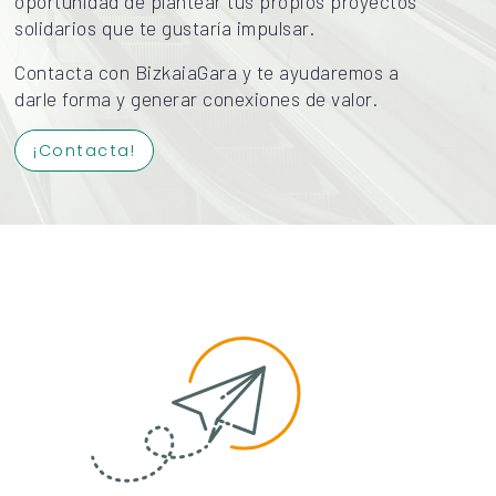
No olvides que en BizkaiaGara también tienes la
oportunidad de plantear tus propios proyectos
solidarios que te gustaría impulsar.
Contacta con BizkaiaGara y te ayudaremos a
darle forma y generar conexiones de valor.
¡Contacta!