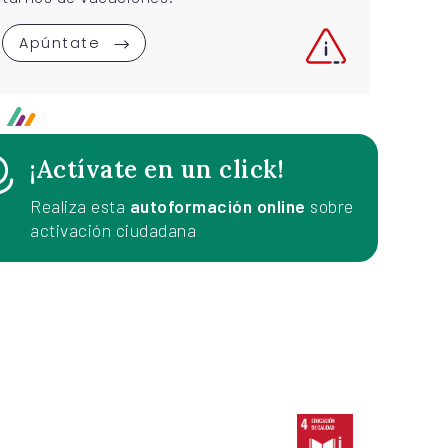
Necesidad de cubrir plazas de voluntariado
Apúntate
¡Actívate en un click!
Realiza esta
autoformación online
sobre
activación ciudadana