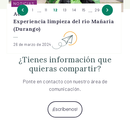
NOTICIAS
...
...
1
11
12
13
14
15
29
Activación Medioambiental:
Experiencia limpieza del río Mañaria
(Durango)
26 de marzo de 2024
¿Tienes información que
quieras compartir?
Ponte en contacto con nuestro área de
comunicación.
¡Escríbenos!