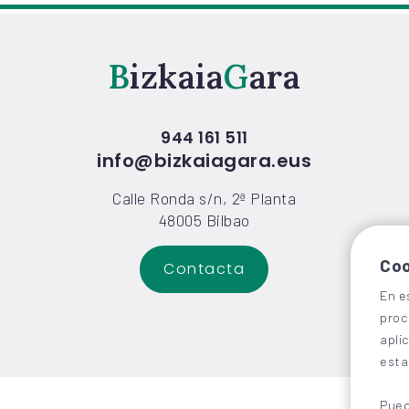
Bizkaia
Gara
944 161 511
info@bizkaiagara.eus
Calle Ronda s/n, 2ª Planta
48005 Bilbao
Coo
Contacta
En e
proc
apli
esta
Pued