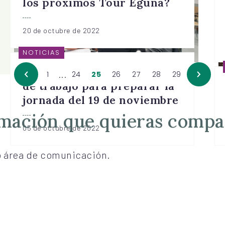
los próximos Tour Eguna?
20 de octubre de 2022
NOTICIAS
bForoa: interesante sesión
...
1
24
25
26
27
28
29
de trabajo para preparar la
jornada del 19 de noviembre
rmación que quieras compa
05 de octubre de 2022
o área de comunicación.