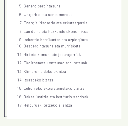
Genero berdintasuna
Ur garbia eta saneamendua
Energia irisgarria eta ezkutsagarria
Lan duina eta hazkunde ekonomikoa
Industria berrikuntza eta azpiegitura
Desberdintasuna eta murrisketa
Hiri eta komunitate jasangarriak
Ekoizpeneta kontsumo arduratsuak
Klimaren aldeko ekintza
Itsaspeko bizitza
Lehorreko ekosistemetako bizitza
Bakea justizia eta instituzio sendoak
Helburuak lortzeko aliantza