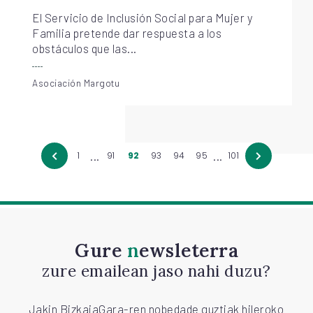
El Servicio de Inclusión Social para Mujer y
Familia pretende dar respuesta a los
obstáculos que las...
Asociación Margotu
...
...
1
91
92
93
94
95
101
Gure
newsleterra
zure emailean jaso nahi duzu?
Jakin BizkaiaGara-ren nobedade guztiak hileroko