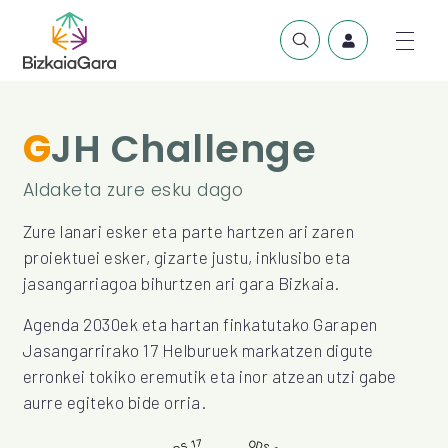
GJH Challenge
Aldaketa zure esku dago
Zure lanari esker eta parte hartzen ari zaren
proiektuei esker, gizarte justu, inklusibo eta
jasangarriagoa bihurtzen ari gara Bizkaia.
Agenda 2030ek eta hartan finkatutako Garapen
Jasangarrirako 17 Helburuek markatzen digute
erronkei tokiko eremutik eta inor atzean utzi gabe
aurre egiteko bide orria.