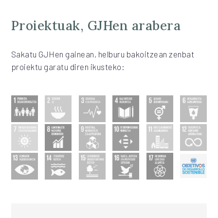
Proiektuak, GJHen arabera
Sakatu GJHen gainean, helburu bakoitzean zenbat
proiektu garatu diren ikusteko: