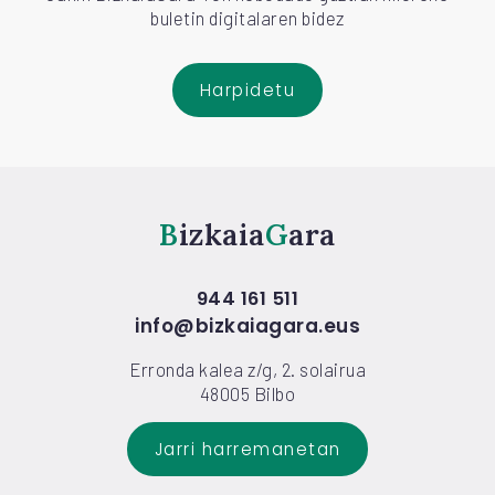
buletin digitalaren bidez
Harpidetu
Bizkaia
Gara
944 161 511
info@bizkaiagara.eus
Erronda kalea z/g, 2. solairua
48005 Bilbo
Jarri harremanetan