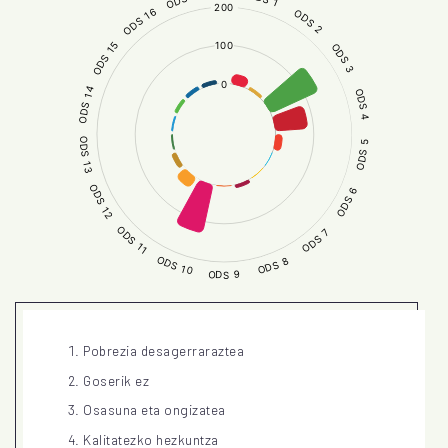
Pobrezia desagerraraztea
Goserik ez
Osasuna eta ongizatea
Kalitatezko hezkuntza