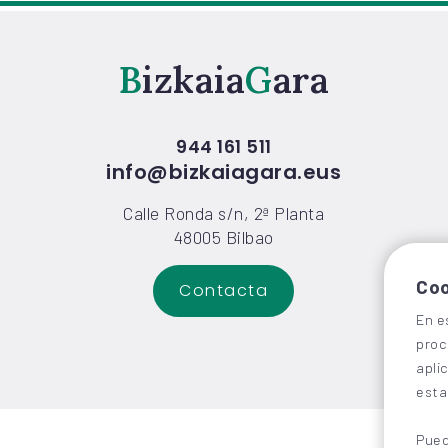
Bizkaia
Gara
944 161 511
info@bizkaiagara.eus
Calle Ronda s/n, 2ª Planta
48005 Bilbao
Coo
Contacta
En e
proc
apli
esta
Pued