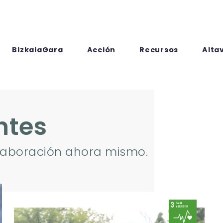
BizkaiaGara
Acción
Recursos
Alta
ntes
olaboración ahora mismo.