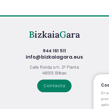
Bizkaia
Gara
944 161 511
info@bizkaiagara.eus
Calle Ronda s/n, 2ª Planta
48005 Bilbao
Coo
Contacta
En e
proc
apli