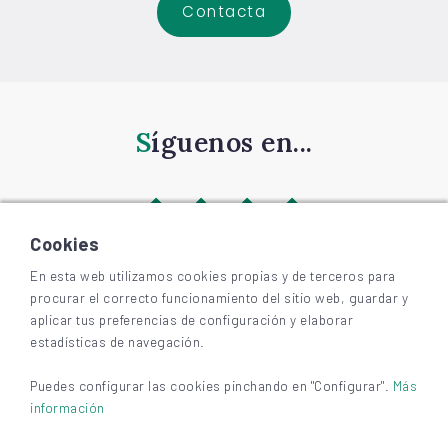
Contacta
Síguenos en...
Cookies
En esta web utilizamos cookies propias y de terceros para
procurar el correcto funcionamiento del sitio web, guardar y
©
2026
BIZKAIAGARA
aplicar tus preferencias de configuración y elaborar
Accesibilidad
estadísticas de navegación.
Aviso legal y privacidad
Cookies
Puedes configurar las cookies pinchando en "Configurar".
Más
información