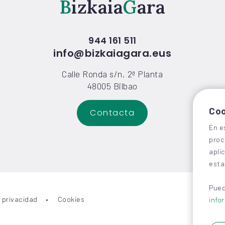
Bizkaia
Gara
944 161 511
info@bizkaiagara.eus
Calle Ronda s/n, 2ª Planta
48005 Bilbao
Coo
Contacta
En e
proc
apli
esta
Pued
y privacidad
Cookies
info