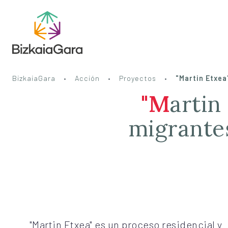
BizkaiaGara
Acción
Proyectos
"Martin Etxea
"Martin Etxea", espacio para personas
migrantes
"Martin Etxea" es un proceso residencial y