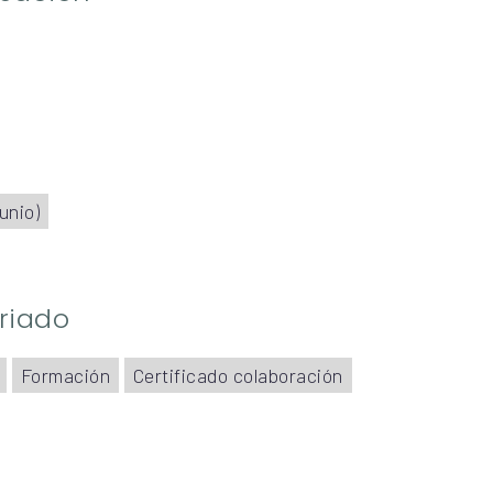
unio)
riado
Formación
Certificado colaboración