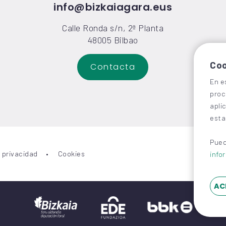
info@bizkaiagara.eus
Calle Ronda s/n, 2ª Planta
48005 Bilbao
Coo
Contacta
En e
proc
apli
esta
Pued
y privacidad
Cookies
info
AC