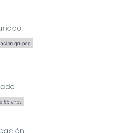
ariado
ación grupos
riado
e 65 años
ipación