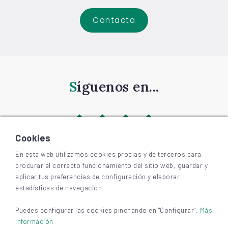
Contacta
Síguenos en...
Cookies
En esta web utilizamos cookies propias y de terceros para
procurar el correcto funcionamiento del sitio web, guardar y
©
2026
BIZKAIAGARA
aplicar tus preferencias de configuración y elaborar
Accesibilidad
estadísticas de navegación.
Aviso legal y privacidad
Cookies
Puedes configurar las cookies pinchando en "Configurar".
Más
información