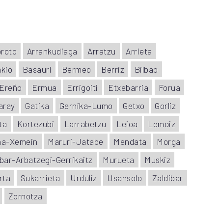
roto
Arrankudiaga
Arratzu
Arrieta
kio
Basauri
Bermeo
Berriz
Bilbao
Ereño
Ermua
Errigoiti
Etxebarria
Forua
aray
Gatika
Gernika-Lumo
Getxo
Gorliz
ta
Kortezubi
Larrabetzu
Leioa
Lemoiz
na-Xemein
Maruri-Jatabe
Mendata
Morga
bar-Arbatzegi-Gerrikaitz
Murueta
Muskiz
rta
Sukarrieta
Urduliz
Usansolo
Zaldibar
Zornotza