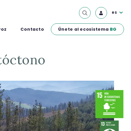
es
Únete al ecosistema
BG
voz
Contacto
utóctono