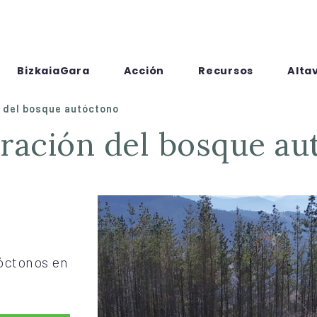
BizkaiaGara
Acción
Recursos
Alta
 del bosque autóctono
eración del bosque a
óctonos en