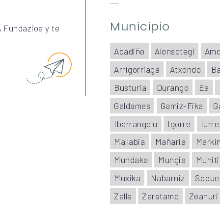
Municipio
 Fundazioa y te
Abadiño
Alonsotegi
Amo
Arrigorriaga
Atxondo
Ba
Busturia
Durango
Ea
Galdames
Gamiz-Fika
G
Ibarrangelu
Igorre
Iurre
Mallabia
Mañaria
Marki
Mundaka
Mungia
Muniti
Muxika
Nabarniz
Sopue
Zalla
Zaratamo
Zeanuri