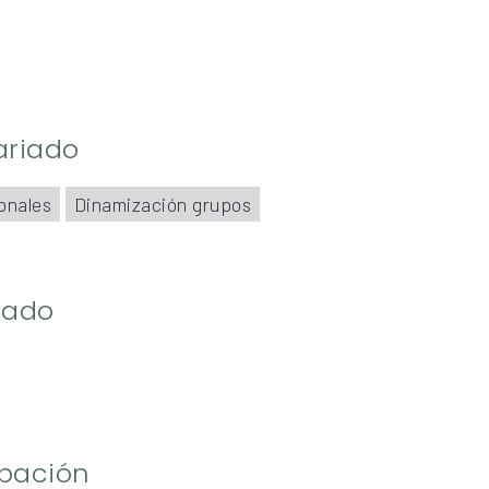
ariado
onales
Dinamización grupos
riado
ipación