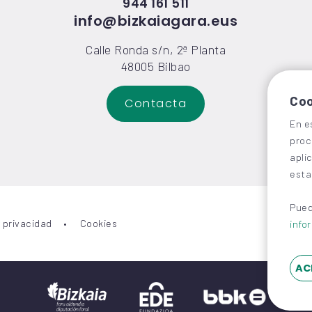
944 161 511
info@bizkaiagara.eus
Calle Ronda s/n, 2ª Planta
48005 Bilbao
Coo
Contacta
En e
proc
apli
esta
Pued
y privacidad
Cookies
info
AC