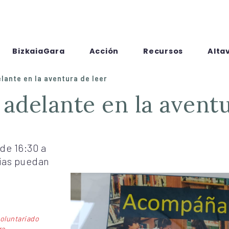
BizkaiaGara
Acción
Recursos
Alta
ante en la aventura de leer
 adelante en la aventu
de 16:30 a
lias puedan
oluntariado
ra