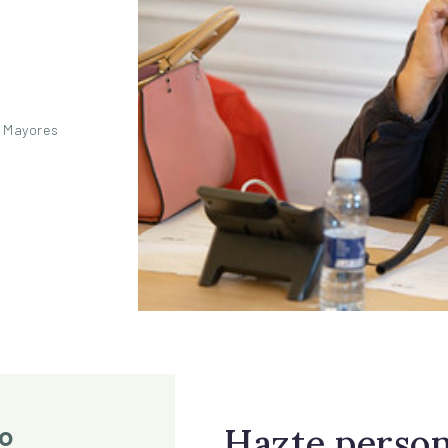
e Mayores
Hazte person
o