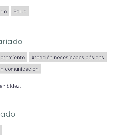
rio
Salud
ariado
soramiento
Atención necesidades básicas
en comunicación
en bidez.
riado