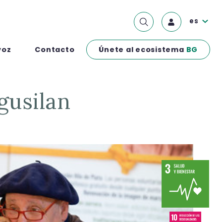
es
Únete al ecosistema
BG
voz
Contacto
agusilan