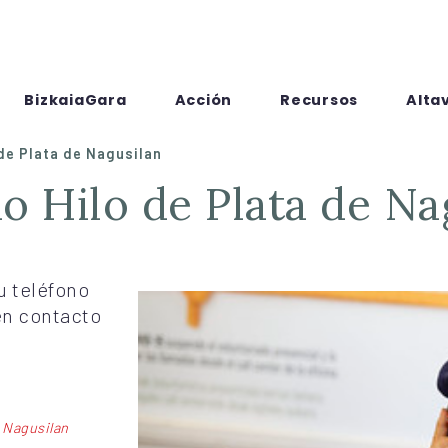
BizkaiaGara
Acción
Recursos
Alta
 de Plata de Nagusilan
cio Hilo de Plata de N
u teléfono
en contacto
e Nagusilan