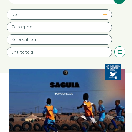
Non
Zeregina
Kolektiboa
Entitatea