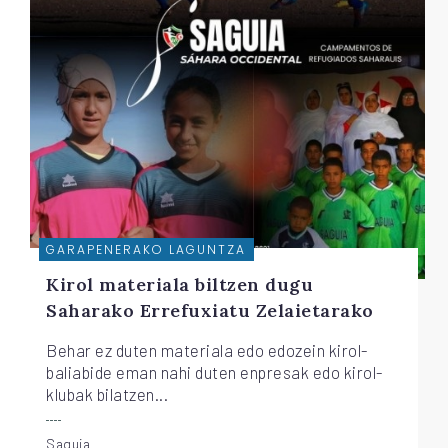
GARAPENERAKO LAGUNTZA
Kirol materiala biltzen dugu
Saharako Errefuxiatu Zelaietarako
Behar ez duten materiala edo edozein kirol-
baliabide eman nahi duten enpresak edo kirol-
klubak bilatzen...
Saguia