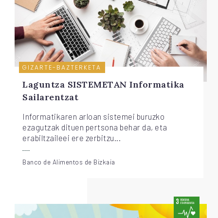
GIZARTE-BAZTERKETA
Laguntza SISTEMETAN Informatika
Sailarentzat
Informatikaren arloan sistemei buruzko
ezagutzak dituen pertsona behar da, eta
erabiltzaileei ere zerbitzu...
Banco de Alimentos de Bizkaia