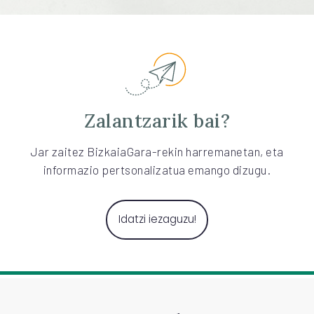
Zalantzarik bai?
Jar zaitez BizkaiaGara-rekin harremanetan, eta
informazio pertsonalizatua emango dizugu.
Idatzi iezaguzu!