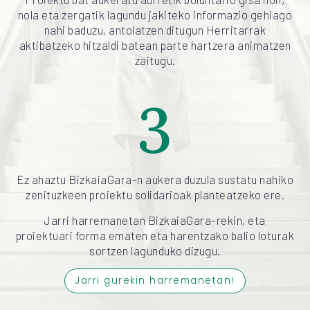
nola eta zergatik lagundu jakiteko informazio gehiago
nahi baduzu, antolatzen ditugun Herritarrak
aktibatzeko hitzaldi batean parte hartzera animatzen
zaitugu.
3
Ez ahaztu BizkaiaGara-n aukera duzula sustatu nahiko
zenituzkeen proiektu solidarioak planteatzeko ere.
Jarri harremanetan BizkaiaGara-rekin, eta
proiektuari forma ematen eta harentzako balio loturak
sortzen lagunduko dizugu.
Jarri gurekin harremanetan!