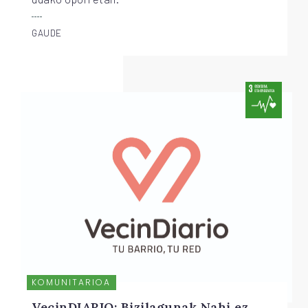
GAUDE
KOMUNITARIOA
VecinDIARIO: Bizilagunak Nahi ez