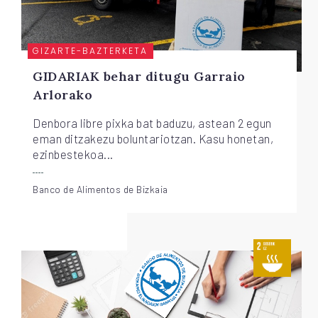
GIZARTE-BAZTERKETA
GIDARIAK behar ditugu Garraio
Arlorako
Denbora libre pixka bat baduzu, astean 2 egun
eman ditzakezu boluntariotzan. Kasu honetan,
ezinbestekoa...
Banco de Alimentos de Bizkaia