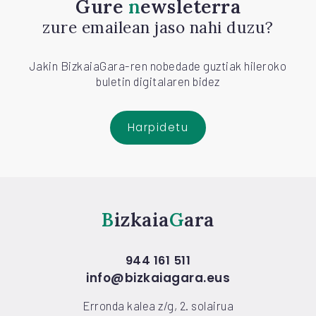
Gure
newsleterra
zure emailean jaso nahi duzu?
Jakin BizkaiaGara-ren nobedade guztiak hileroko
buletin digitalaren bidez
Harpidetu
Bizkaia
Gara
944 161 511
info@bizkaiagara.eus
Erronda kalea z/g, 2. solairua