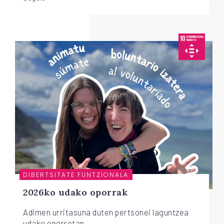
DIBERTSITATE FUNTZIONALA
2026ko udako oporrak
Adimen urritasuna duten pertsonei laguntzea
udako oporretan.