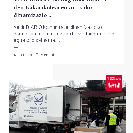
den Bakardadearen aurkako
dinamizazio...
VecinDIARIO komunitate-dinamizazioko
ekimen bat da, nahi ez den bakardadeari aurre
egiteko diseinatua,...
Asociación Moviéndote