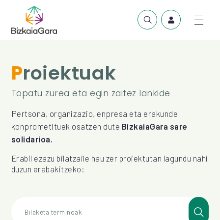
Proiektuak
Topatu zurea eta egin zaitez lankide
Pertsona, organizazio, enpresa eta erakunde
konprometituek osatzen dute
BizkaiaGara sare
solidarioa.
Erabil ezazu bilatzaile hau zer proiektutan lagundu nahi
duzun erabakitzeko:
Bilaketa terminoak