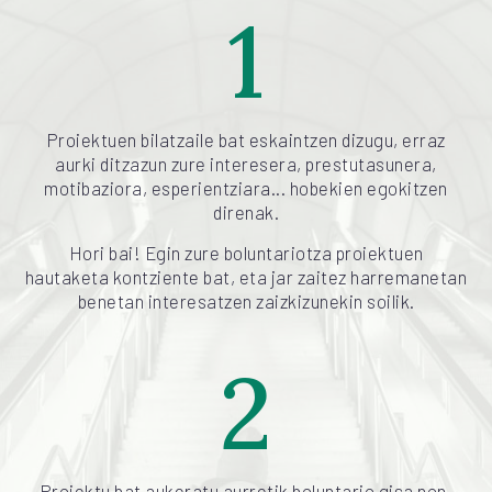
1
Proiektuen bilatzaile bat eskaintzen dizugu, erraz
aurki ditzazun zure interesera, prestutasunera,
motibaziora, esperientziara... hobekien egokitzen
direnak.
Hori bai! Egin zure boluntariotza proiektuen
hautaketa kontziente bat, eta jar zaitez harremanetan
benetan interesatzen zaizkizunekin soilik.
2
Proiektu bat aukeratu aurretik boluntario gisa non,