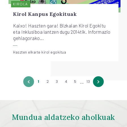
KIROLA
Kirol Kanpus Egokituak
Kaixo! Haszten gara! Bizkaian Kirol Egokitu
eta Inklusiboa lantzen dugu 2014tik. Informazio
gehiagorako...
Haszten elkarte kirol egokitua
...
1
2
3
4
5
13
Mundua aldatzeko aholkuak