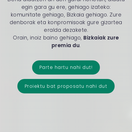
egin gara gu ere, gehiago izateko:
komunitate gehiago, Bizkaia gehiago. Zure
denborak eta konpromisoak gure gizartea
eralda dezakete.
Orain, inoiz baino gehiago,
Bizkaiak zure
premia du
.
Parte hartu nahi dut!
Proiektu bat proposatu nahi dut