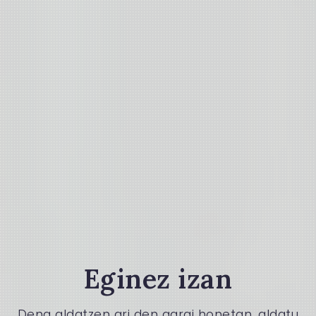
Eginez izan
Dena aldatzen ari den garai honetan, aldatu