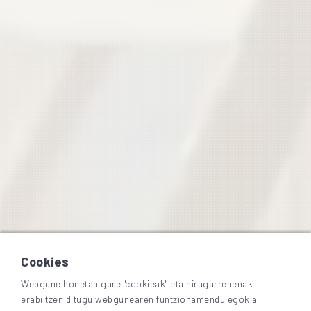
Cookies
Webgune honetan gure "cookieak" eta hirugarrenenak
erabiltzen ditugu webgunearen funtzionamendu egokia