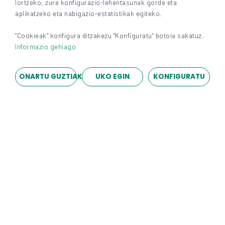
lortzeko, zure konfigurazio-lehentasunak gorde eta
aplikatzeko eta nabigazio-estatistikak egiteko.
"Cookieak" konfigura ditzakezu "Konfiguratu" botoia sakatuz.
Informazio gehiago
ONARTU GUZTIAK
UKO EGIN
KONFIGURATU
Proiektu
aktiboak
Aurkitu boluntariotza ekintzen bidez
lankidetzan aritzeko edo/eta lan egiteko
proiektuak.