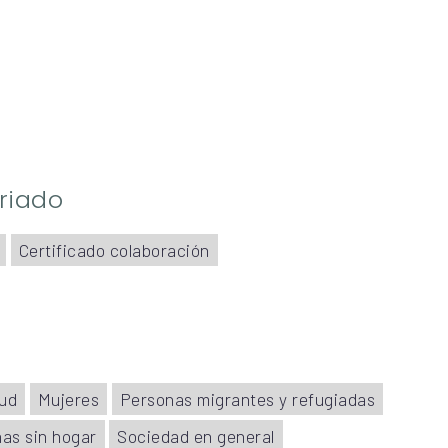
riado
Certificado colaboración
tud
Mujeres
Personas migrantes y refugiadas
as sin hogar
Sociedad en general