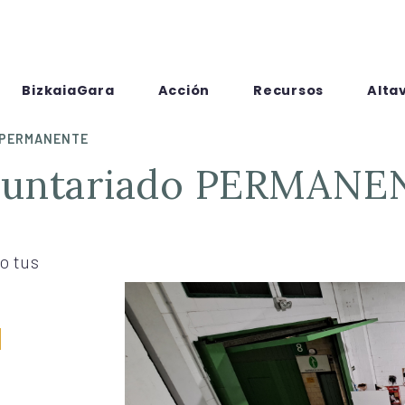
BizkaiaGara
Acción
Recursos
Alta
o PERMANENTE
oluntariado PERMANE
o tus