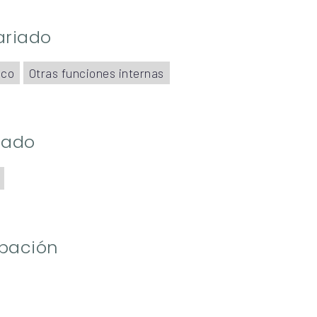
ariado
ico
Otras funciones internas
riado
ipación