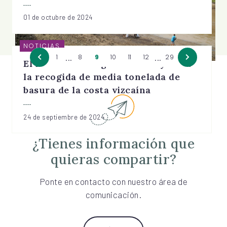
01 de octubre de 2024
NOTICIAS
...
...
1
8
9
10
11
12
29
El BizkaiaGara Eguna concluye con
la recogida de media tonelada de
basura de la costa vizcaína
24 de septiembre de 2024
¿Tienes información que
quieras compartir?
Ponte en contacto con nuestro área de
comunicación.