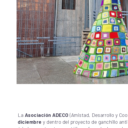
La
Asociación ADECO
(Amistad, Desarrollo y Co
diciembre
y dentro del proyecto de ganchillo ant