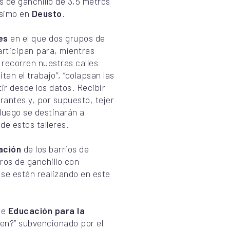
s de ganchillo de 3,5 metros
ísimo en
Deusto
.
es
en el que dos grupos de
articipan para, mientras
 recorren nuestras calles
tan el trabajo”, “colapsan las
r desde los datos. Recibir
antes y, por supuesto, tejer
luego se destinarán a
de estos talleres.
lación
de los barrios de
ros de ganchillo con
se están realizando en este
de
Educación para la
en?” subvencionado por el