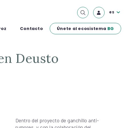
es
Únete al ecosistema
BG
voz
Contacto
 en Deusto
Dentro del proyecto de ganchillo anti-
rumores, y con la colaboración del