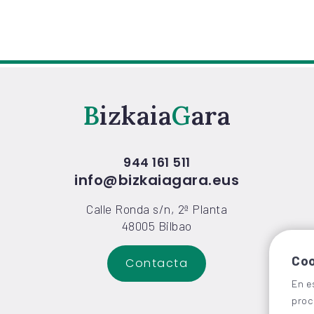
Bizkaia
Gara
944 161 511
info@bizkaiagara.eus
Calle Ronda s/n, 2ª Planta
48005 Bilbao
Coo
Contacta
En e
proc