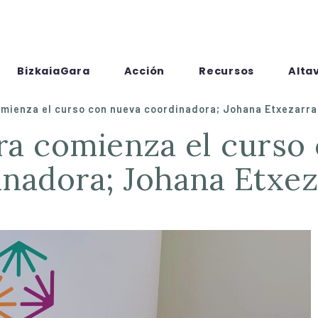
BizkaiaGara
Acción
Recursos
Alta
omienza el curso con nueva coordinadora; Johana Etxezarr
inadora; Johana Etxez