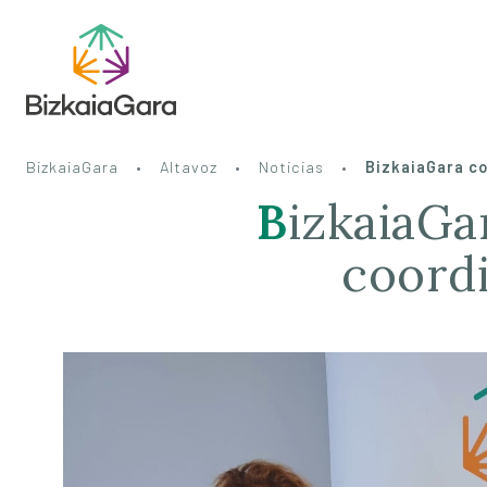
BizkaiaGara
Altavoz
Noticias
BizkaiaGara c
BizkaiaGara comienza el curso con nueva
coord