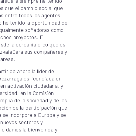
zkaiaGara siempre he tenido
s que el cambio social que
as entre todos los agentes
o he tenido la oportunidad de
 igualmente soñadoras como
chos proyectos. El
esde la cercanía creo que es
BizkaiaGara sus compañeras y
tareas.
ir de ahora la líder de
txezarraga es licenciada en
en activación ciudadana, y
ersidad, en la Comisión
plia de la sociedad y de las
oción de la participación que
a se incorpore a Europa y se
a nuevos sectores y
 le damos la bienvenida y