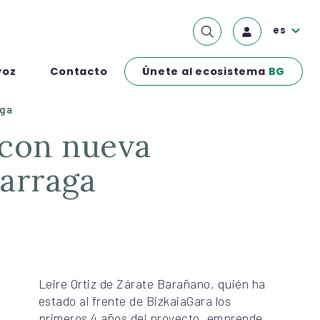
es
Únete al ecosistema
BG
voz
Contacto
aga
arraga
Leire Ortiz de Zárate Barañano, quién ha
estado al frente de BizkaiaGara los
primeros 4 años del proyecto, emprende