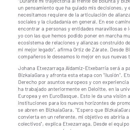
“Durante mi trayectoria al frente de bolunta y Bi
un pensamiento que ha guiado mis decisiones, y e
necesitamos requiere de la articulación de alianz
sociales y la ciudadanía en general. En ese camin
encontrar a personas y entidades maravillosas e
yo con las que hemos podido poner en marcha mu
ecosistema de relaciones y alianzas construido d
mi mejor legado”, afirma Ortiz de Zárate. Desde 
compañeros le deseamos lo mejor en sus nuevas 
Johana Etxezarraga Aldamiz-Etxebarria será a part
BizkaiaGara y afronta esta etapa con "ilusión". E
Derecho por asuntos europeos y con experiencia 
ha trabajado anteriormente en Deloitte, en la univ
Europea y en EuroBasque. Esto le da una visión am
instituciones para los nuevos horizontes de prom
se abren en BizkaiaGara. "Espero que BizkaiaGar
convierta en un referente, mi objetivo es abrirla 
colectivos", explica Etxezarraga. Desde el equipo