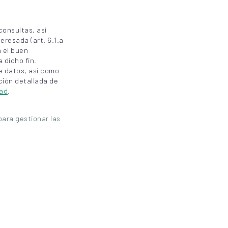
consultas, así
eresada (art. 6.1.a
a el buen
 dicho fin.
e datos, así como
ción detallada de
dad
.
ara gestionar las