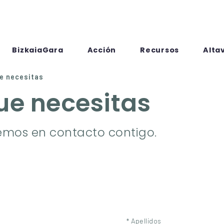
BizkaiaGara
Acción
Recursos
Alta
e necesitas
que necesitas
emos en contacto contigo.
* Apellidos