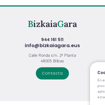
Bizkaia
Gara
944 161 511
info@bizkaiagara.eus
Calle Ronda s/n, 2ª Planta
48005 Bilbao
Coo
Contacta
En e
proc
apli
esta