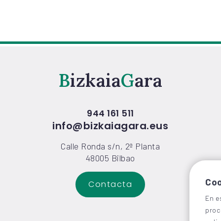
Bizkaia
Gara
944 161 511
info@bizkaiagara.eus
Calle Ronda s/n, 2ª Planta
48005 Bilbao
Coo
Contacta
En e
proc