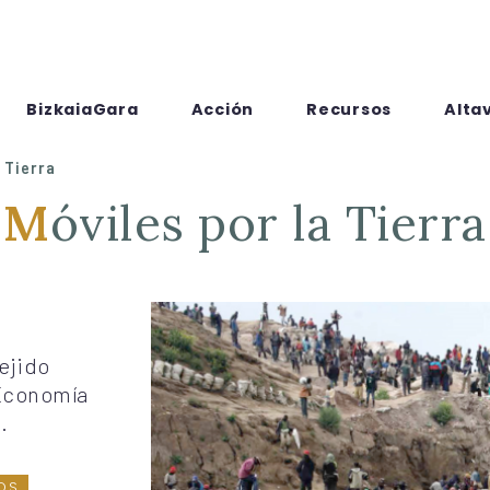
BizkaiaGara
Acción
Recursos
Alta
 Tierra
Móviles por la Tierra
tejido
 Economía
.
OS