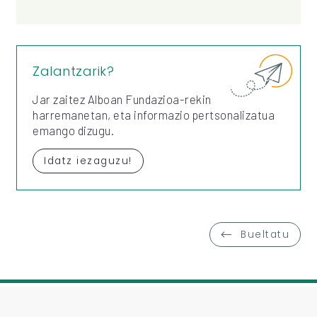
Zalantzarik?
Jar zaitez Alboan Fundazioa-rekin
harremanetan, eta informazio pertsonalizatua
emango dizugu.
Idatz iezaguzu!
Bueltatu