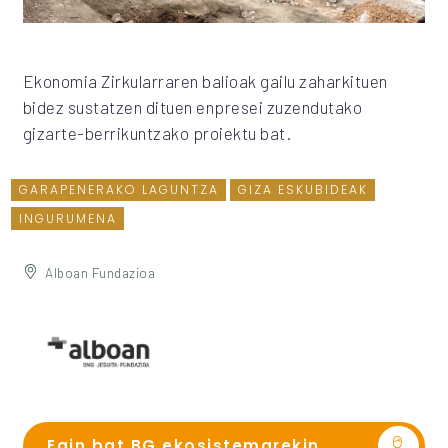
Ekonomia Zirkularraren balioak gailu zaharkituen
bidez sustatzen dituen enpresei zuzendutako
gizarte-berrikuntzako proiektu bat.
GARAPENERAKO LAGUNTZA
GIZA ESKUBIDEAK
INGURUMENA
Alboan Fundazioa
Egin bat BG ekosistemarekin