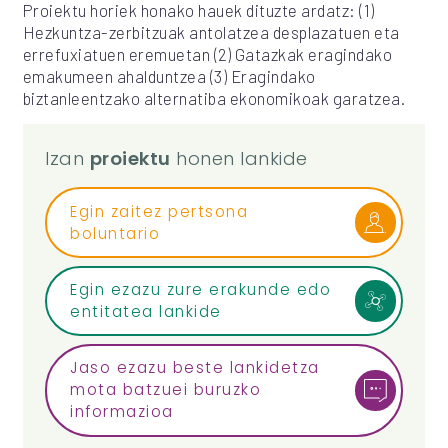
Proiektu horiek honako hauek dituzte ardatz: (1)
Hezkuntza-zerbitzuak antolatzea desplazatuen eta
errefuxiatuen eremuetan (2) Gatazkak eragindako
emakumeen ahalduntzea (3) Eragindako
biztanleentzako alternatiba ekonomikoak garatzea.
Izan
proiektu
honen lankide
Egin zaitez pertsona
boluntario
Egin ezazu zure erakunde edo
entitatea lankide
Jaso ezazu beste lankidetza
mota batzuei buruzko
informazioa