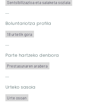
Sentsibilizazioa eta salaketa soziala
Boluntariotza profila
18 urtetik gora
Parte hartzeko denbora
Prestasunaren arabera
Urteko sasoia
Urte osoan