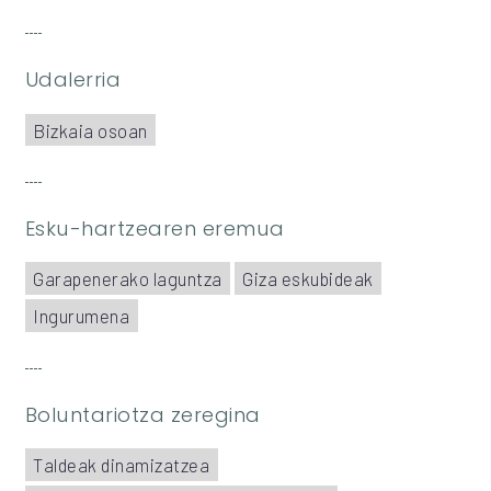
Udalerria
Bizkaia osoan
Esku-hartzearen eremua
Garapenerako laguntza
Giza eskubideak
Ingurumena
Boluntariotza zeregina
Taldeak dinamizatzea