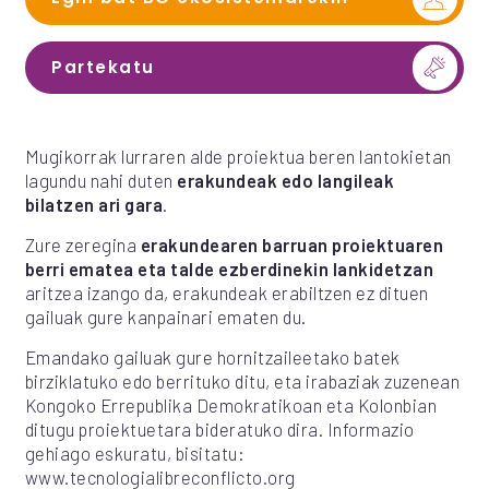
Partekatu
Mugikorrak lurraren alde proiektua beren lantokietan
lagundu nahi duten
erakundeak edo langileak
bilatzen ari gara
.
Zure zeregina
erakundearen barruan proiektuaren
berri ematea eta talde ezberdinekin lankidetzan
aritzea izango da, erakundeak erabiltzen ez dituen
gailuak gure kanpainari ematen du.
Emandako gailuak gure hornitzaileetako batek
birziklatuko edo berrituko ditu, eta irabaziak zuzenean
Kongoko Errepublika Demokratikoan eta Kolonbian
ditugu proiektuetara bideratuko dira. Informazio
gehiago eskuratu, bisitatu:
www.tecnologialibreconflicto.org