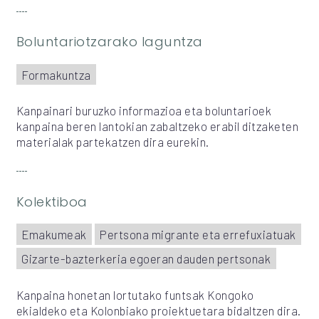
Boluntariotzarako laguntza
Formakuntza
Kanpainari buruzko informazioa eta boluntarioek
kanpaina beren lantokian zabaltzeko erabil ditzaketen
materialak partekatzen dira eurekin.
Kolektiboa
Emakumeak
Pertsona migrante eta errefuxiatuak
Gizarte-bazterkeria egoeran dauden pertsonak
Kanpaina honetan lortutako funtsak Kongoko
ekialdeko eta Kolonbiako proiektuetara bidaltzen dira.