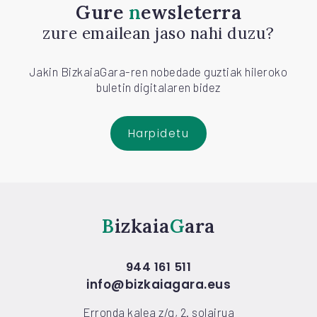
Gure
newsleterra
zure emailean jaso nahi duzu?
Jakin BizkaiaGara-ren nobedade guztiak hileroko
buletin digitalaren bidez
Harpidetu
Bizkaia
Gara
944 161 511
info@bizkaiagara.eus
Erronda kalea z/g, 2. solairua