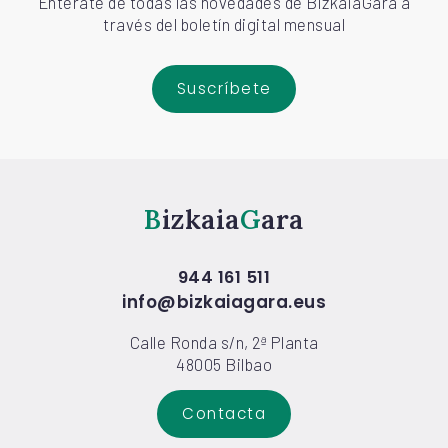
Entérate de todas las novedades de BizkaiaGara a
través del boletín digital mensual
Suscríbete
Bizkaia
Gara
944 161 511
info@bizkaiagara.eus
Calle Ronda s/n, 2ª Planta
48005 Bilbao
Contacta