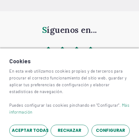
Síguenos en...
Cookies
En esta web utilizamos cookies propias y de terceros para
procurar el correcto funcionamiento del sitio web, guardar y
©
2026
BIZKAIAGARA
aplicar tus preferencias de configuración y elaborar
Accesibilidad
estadísticas de navegación.
Aviso legal y privacidad
Cookies
Puedes configurar las cookies pinchando en "Configurar".
Más
información
ACEPTAR TODAS
RECHAZAR
CONFIGURAR