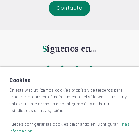
Contacta
Síguenos en...
Cookies
En esta web utilizamos cookies propias y de terceros para
procurar el correcto funcionamiento del sitio web, guardar y
©
2026
BIZKAIAGARA
aplicar tus preferencias de configuración y elaborar
Accesibilidad
estadísticas de navegación.
Aviso legal y privacidad
Cookies
Puedes configurar las cookies pinchando en "Configurar".
Más
información