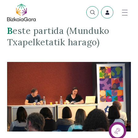
Beste partida (Munduko
Txapelketatik harago)