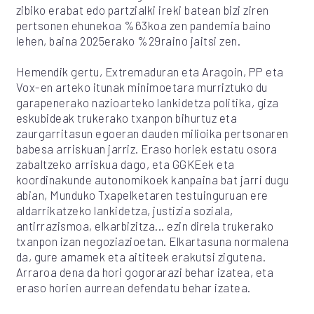
zibiko erabat edo partzialki ireki batean bizi ziren
pertsonen ehunekoa %63koa zen pandemia baino
lehen, baina 2025erako %29raino jaitsi zen.
Hemendik gertu, Extremaduran eta Aragoin, PP eta
Vox-en arteko itunak minimoetara murriztuko du
garapenerako nazioarteko lankidetza politika, giza
eskubideak trukerako txanpon bihurtuz eta
zaurgarritasun egoeran dauden milioika pertsonaren
babesa arriskuan jarriz. Eraso horiek estatu osora
zabaltzeko arriskua dago, eta GGKEek eta
koordinakunde autonomikoek kanpaina bat jarri dugu
abian, Munduko Txapelketaren testuinguruan ere
aldarrikatzeko lankidetza, justizia soziala,
antirrazismoa, elkarbizitza... ezin direla trukerako
txanpon izan negoziazioetan. Elkartasuna normalena
da, gure amamek eta aititeek erakutsi zigutena.
Arraroa dena da hori gogorarazi behar izatea, eta
eraso horien aurrean defendatu behar izatea.