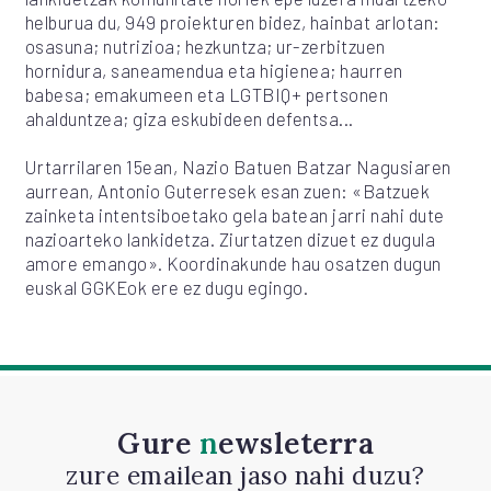
helburua du, 949 proiekturen bidez, hainbat arlotan:
osasuna; nutrizioa; hezkuntza; ur-zerbitzuen
hornidura, saneamendua eta higienea; haurren
babesa; emakumeen eta LGTBIQ+ pertsonen
ahalduntzea; giza eskubideen defentsa...
Urtarrilaren 15ean, Nazio Batuen Batzar Nagusiaren
aurrean, Antonio Guterresek esan zuen: «Batzuek
zainketa intentsiboetako gela batean jarri nahi dute
nazioarteko lankidetza. Ziurtatzen dizuet ez dugula
amore emango». Koordinakunde hau osatzen dugun
euskal GGKEok ere ez dugu egingo.
Gure
newsleterra
zure emailean jaso nahi duzu?