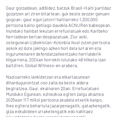
Gaur goizaldean, adibidez, batzuk Brasil-Haiti partidaz
gozatzen ari ziren bitartean, guk beste zeozer genuen
gogoan: gaur egun jatorri haitiarreko 1.200.000
pertsona baino gehiago daudela ACNURen babespean,
munduko hainbat lekutan errefuxiatuak edo Karibeko
herrialdean bertan desplazatuak. Ziur aski,
ostegunean Uzbekistan-Kolonbia ikusi zuten pertsona
askok ez dute jakingo azken hori dela lurraren eta
ingurumenaren defendatzaileentzako herrialderik
hilgarriena, 2024an horrekin lotutako 48 hilketa izan
baitziren, Global Witness-en arabera.
Nazioarteko lankidetzan eta elkartasunean
dihardugunontzat oso zaila da beste aldera
begiratzea. Gaur, ekainaren 20an, Errefuxiatuen
Munduko Egunean, ezinezkoa egiten zaigu ahaztea
2025ean 117 milioi pertsona zeudela etxetik kanpo,
ihes egitera behartuta jazarpenagatik, gatazkengatik,
giza eskubideen urraketengatik edo nahitaez
lekualdatzeko beste arrazoi batzuengatik.