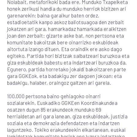
Nolabait, metaforikoki bada ere, Munduko Txapelketa
honek zerikusi handia du munduko herriok bizitzen ari
garenarekin; baina garaikur baten ordez,
estadioetatik kanpo askoz baliotsuagoa den zerbait
jokatzen ari gara, hamarkadaz hamarkada eraikitzen
joan den zerbait: gizarte aske bat, non pertsona eta
komunitate bakoitzak bere oinarrizko eskubideak
aitortuta izango dituen. Eta oraindik ere asko dago
egiteko. Partida hori bizitzak salbatzeari buruzkoa eta
giza eskubideak babestu eta indartzeari buruzkoa da.
Egunero, partida horretako jokaldi bakoitzaren parte
gara GGKEok, eta badakigu zer dagoen jokoan; eta
badakigu, halaber, oraingoz galtzen ari garela.
100.000 pertsona baino gehiagoko oinarri
sozialarekin, Euskadiko GGKEen Koordinakundea
osatzen dugun 85 erakundeok munduko 69
herrialdetan ari gara lanean, giza eskubideak, justizia
soziala eta demokrazia defendatzen eta indartzen
laguntzeko. Tokiko erakundeekin elkarlanean, euskal
lankidetzak komunitate horiek epe luzera indartzeko