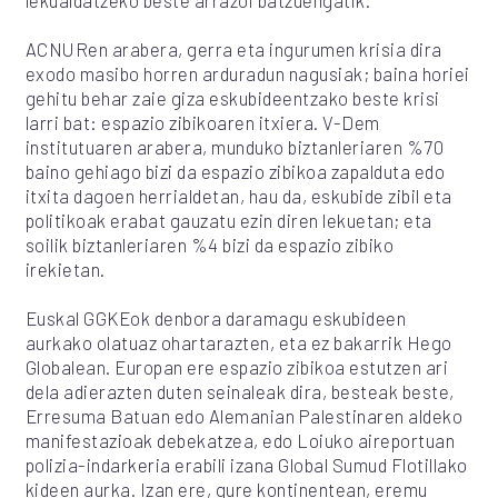
ACNURen arabera, gerra eta ingurumen krisia dira
exodo masibo horren arduradun nagusiak; baina horiei
gehitu behar zaie giza eskubideentzako beste krisi
larri bat: espazio zibikoaren itxiera. V-Dem
institutuaren arabera, munduko biztanleriaren %70
baino gehiago bizi da espazio zibikoa zapalduta edo
itxita dagoen herrialdetan, hau da, eskubide zibil eta
politikoak erabat gauzatu ezin diren lekuetan; eta
soilik biztanleriaren %4 bizi da espazio zibiko
irekietan.
Euskal GGKEok denbora daramagu eskubideen
aurkako olatuaz ohartarazten, eta ez bakarrik Hego
Globalean. Europan ere espazio zibikoa estutzen ari
dela adierazten duten seinaleak dira, besteak beste,
Erresuma Batuan edo Alemanian Palestinaren aldeko
manifestazioak debekatzea, edo Loiuko aireportuan
polizia-indarkeria erabili izana Global Sumud Flotillako
kideen aurka. Izan ere, gure kontinentean, eremu