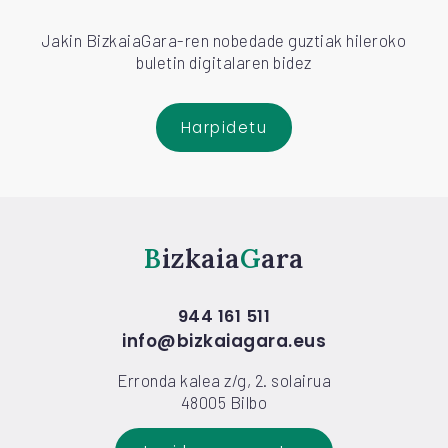
Jakin BizkaiaGara-ren nobedade guztiak hileroko
buletin digitalaren bidez
Harpidetu
Bizkaia
Gara
944 161 511
info@bizkaiagara.eus
Erronda kalea z/g, 2. solairua
48005 Bilbo