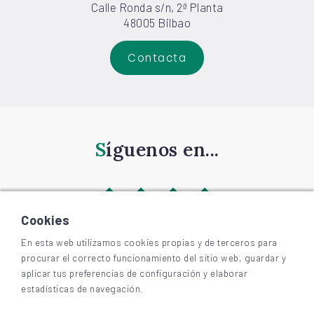
Calle Ronda s/n, 2ª Planta
48005 Bilbao
Contacta
Síguenos en...
Cookies
En esta web utilizamos cookies propias y de terceros para
procurar el correcto funcionamiento del sitio web, guardar y
©
2026
BIZKAIAGARA
aplicar tus preferencias de configuración y elaborar
Accesibilidad
estadísticas de navegación.
Aviso legal y privacidad
Cookies