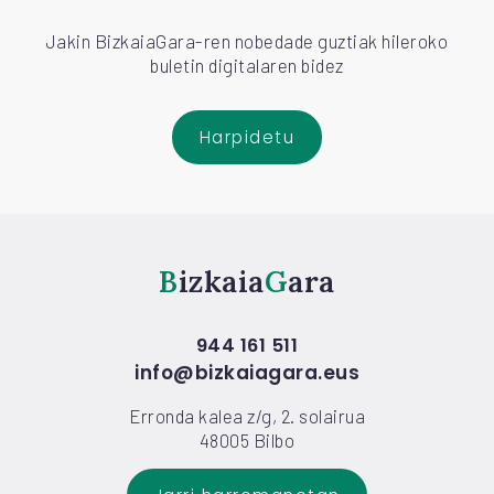
Jakin BizkaiaGara-ren nobedade guztiak hileroko
buletin digitalaren bidez
Harpidetu
Bizkaia
Gara
944 161 511
info@bizkaiagara.eus
Erronda kalea z/g, 2. solairua
48005 Bilbo