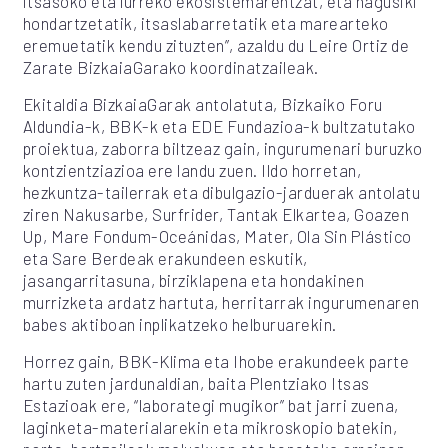
itsasoko eta lurreko ekosistemarentzat, eta nagusiki
hondartzetatik, itsaslabarretatik eta marearteko
eremuetatik kendu zituzten”, azaldu du Leire Ortiz de
Zarate BizkaiaGarako koordinatzaileak.
Ekitaldia BizkaiaGarak antolatuta, Bizkaiko Foru
Aldundia-k, BBK-k eta EDE Fundazioa-k bultzatutako
proiektua, zaborra biltzeaz gain, ingurumenari buruzko
kontzientziazioa ere landu zuen. Ildo horretan,
hezkuntza-tailerrak eta dibulgazio-jarduerak antolatu
ziren Nakusarbe, Surfrider, Tantak Elkartea, Goazen
Up, Mare Fondum-Oceánidas, Mater, Ola Sin Plástico
eta Sare Berdeak erakundeen eskutik,
jasangarritasuna, birziklapena eta hondakinen
murrizketa ardatz hartuta, herritarrak ingurumenaren
babes aktiboan inplikatzeko helburuarekin.
Horrez gain, BBK-Klima eta Ihobe erakundeek parte
hartu zuten jardunaldian, baita Plentziako Itsas
Estazioak ere, “laborategi mugikor” bat jarri zuena,
laginketa-materialarekin eta mikroskopio batekin,