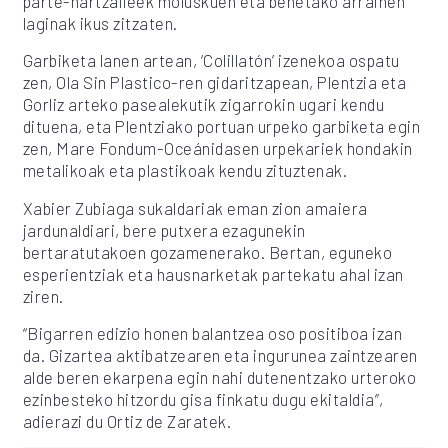
parte-hartzaileek moluskuen eta benetako arrainen
laginak ikus zitzaten.
Garbiketa lanen artean, ‘Colillatón’ izenekoa ospatu
zen, Ola Sin Plastico-ren gidaritzapean, Plentzia eta
Gorliz arteko pasealekutik zigarrokin ugari kendu
dituena, eta Plentziako portuan urpeko garbiketa egin
zen, Mare Fondum-Oceánidasen urpekariek hondakin
metalikoak eta plastikoak kendu zituztenak.
Xabier Zubiaga sukaldariak eman zion amaiera
jardunaldiari, bere putxera ezagunekin
bertaratutakoen gozamenerako. Bertan, eguneko
esperientziak eta hausnarketak partekatu ahal izan
ziren.
“Bigarren edizio honen balantzea oso positiboa izan
da. Gizartea aktibatzearen eta ingurunea zaintzearen
alde beren ekarpena egin nahi dutenentzako urteroko
ezinbesteko hitzordu gisa finkatu dugu ekitaldia”,
adierazi du Ortiz de Zaratek.