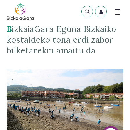
BizkaiaGara Eguna Bizkaiko
kostaldeko tona erdi zabor
bilketarekin amaitu da