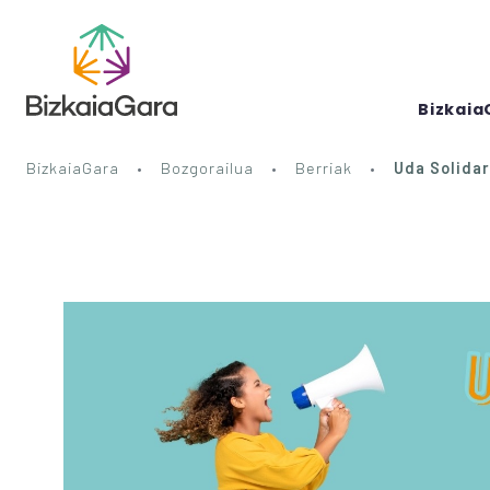
Bizkaia
BizkaiaGara
Bozgorailua
Berriak
Uda Solidar