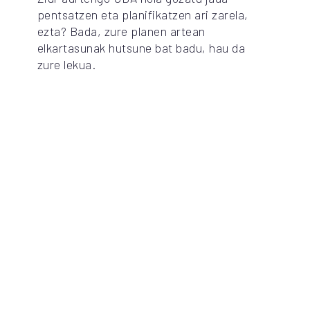
pentsatzen eta planifikatzen ari zarela,
ezta? Bada, zure planen artean
elkartasunak hutsune bat badu, hau da
zure lekua.