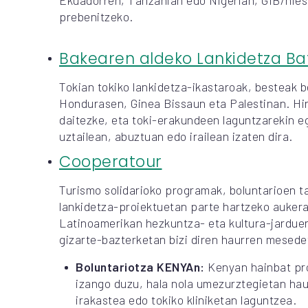
prebenitzeko.
Bakearen aldeko Lankidetza Ba
Tokian tokiko lankidetza-ikastaroak, besteak b
Hondurasen, Ginea Bissaun eta Palestinan. Hir
daitezke, eta toki-erakundeen laguntzarekin eg
uztailean, abuztuan edo irailean izaten dira.
Cooperatour
Turismo solidarioko programak, boluntarioen t
lankidetza-proiektuetan parte hartzeko auker
Latinoamerikan hezkuntza- eta kultura-jarduer
gizarte-bazterketan bizi diren haurren mesede
Boluntariotza KENYAn:
Kenyan hainbat pro
izango duzu, hala nola umezurztegietan hau
irakastea edo tokiko kliniketan laguntzea.