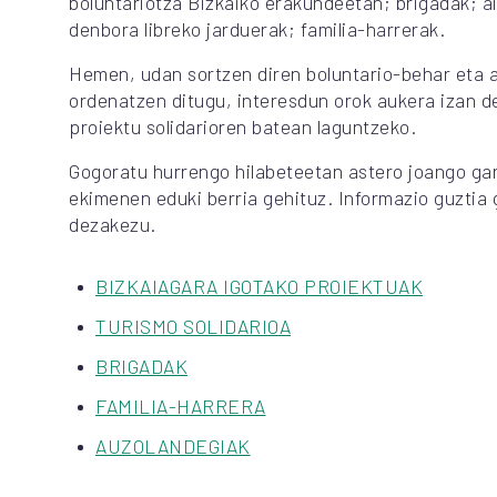
boluntariotza Bizkaiko erakundeetan; brigadak; a
denbora libreko jarduerak; familia-harrerak.
Hemen, udan sortzen diren boluntario-behar eta a
ordenatzen ditugu, interesdun orok aukera izan d
proiektu solidarioren batean laguntzeko.
Gogoratu hurrengo hilabeteetan astero joango ga
ekimenen eduki berria gehituz. Informazio guztia
dezakezu.
BIZKAIAGARA IGOTAKO PROIEKTUAK
TURISMO SOLIDARIOA
BRIGADAK
FAMILIA-HARRERA
AUZOLANDEGIAK