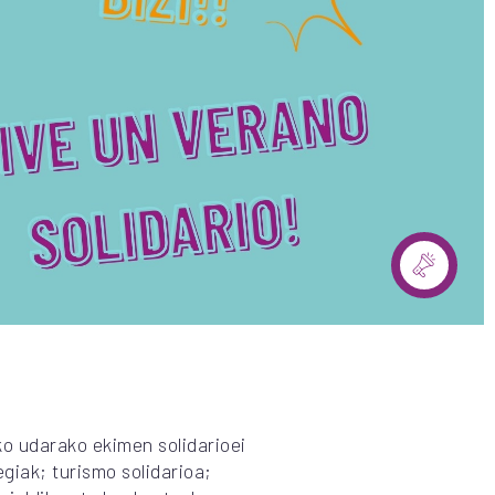
o udarako ekimen solidarioei
giak; turismo solidarioa;