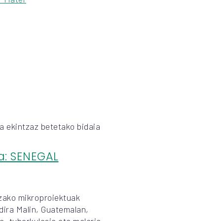
a ekintzaz betetako bidaia
a: SENEGAL
zako mikroproiektuak
dira Malin, Guatemalan,
, tuberkulosia eta malaria