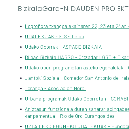
BizkaiaGara-N DAUDEN PROIEK
Logroñora txangoa ekainaren 22, 23 eta 24an 
UDALEKUAK - EISE Leioa
Udako Oporrak - ASPACE BIZKAIA
Bilbao Bizkaia HARRO - Ortzadar LGBTI+ Elkar
Udako opor-programetan asteko egonaldiak - 
Jantoki Soziala - Comedor San Antonio de Iral
Teranga - Asociación Norai
Urbana programak Udako Oporretan - GORAB
Aniztasun funtzionala duten saharar adingabe
kanpamentua - Río de Oro Durangoaldea
UZTAILEKO EGUNEKO UDALEKUAK - Fundacio