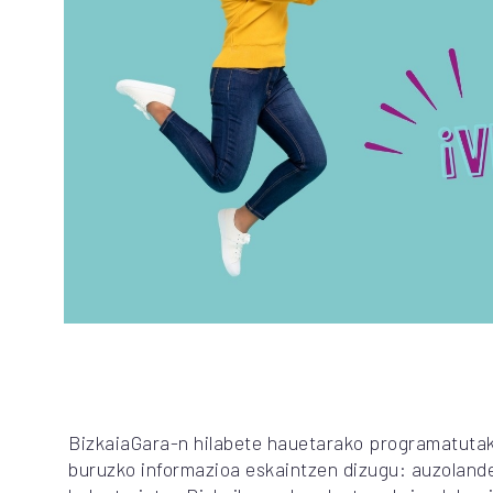
BizkaiaGara-n hilabete hauetarako programatutak
buruzko informazioa eskaintzen dizugu: auzolande