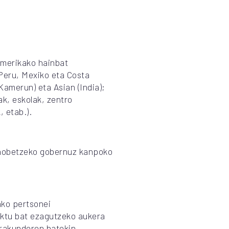
amerikako hainbat
Peru, Mexiko eta Costa
Kamerun) eta Asian (India);
ak, eskolak, zentro
 etab.).
 hobetzeko gobernuz kanpoko
ako pertsonei
ktu bat ezagutzeko aukera
rakunderen batekin