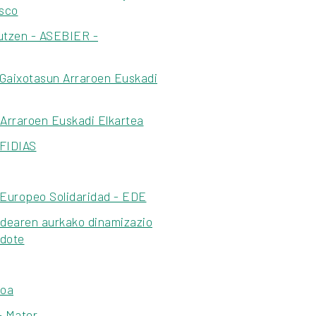
asco
utzen - ASEBIER -
 Gaixotasun Arraroen Euskadi
Arraroen Euskadi Elkartea
 FIDIAS
 Europeo Solidaridad - EDE
adearen aurkako dinamizazio
ndote
ioa
- Mater