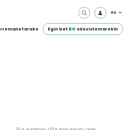
eu
Egin bat
BG
ekosistemarekin
rremanetarako
Ziur aurtengo UDA nola gozatu jada