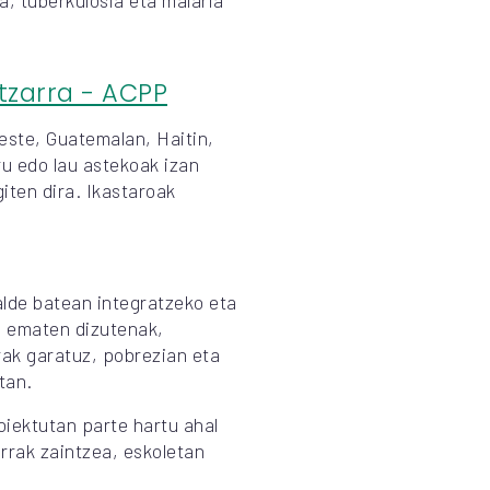
tzarra - ACPP
este, Guatemalan, Haitin,
u edo lau astekoak izan
iten dira. Ikastaroak
alde batean integratzeko eta
a ematen dizutenak,
ak garatuz, pobrezian eta
tan.
iektutan parte hartu ahal
rrak zaintzea, eskoletan