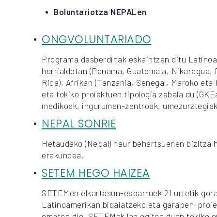
Boluntariotza NEPALen
ONGVOLUNTARIADO
Programa desberdinak eskaintzen ditu Latino
herrialdetan (Panama, Guatemala, Nikaragua, 
Rica), Afrikan (Tanzania, Senegal, Maroko eta 
eta tokiko proiektuen tipologia zabala du (GKE
medikoak, ingurumen-zentroak, umezurztegiak,
NEPAL SONRIE
Hetaudako (Nepal) haur behartsuenen bizitza
erakundea.
SETEM HEGO HAIZEA
SETEMen elkartasun-esparruek 21 urtetik gor
Latinoamerikan bidaiatzeko eta garapen-proie
ematen die, SETEMek lan egiten duen tokiko e