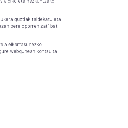
isialdiko eta hezkuntzako
ukera guztiak taldekatu eta
ezan bere oporren zati bat
rela elkartasunezko
 gure webgunean kontsulta