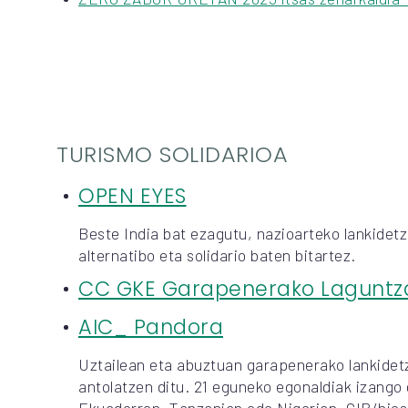
TURISMO SOLIDARIOA
OPEN EYES
Beste India bat ezagutu, nazioarteko lankidetz
alternatibo eta solidario baten bitartez.
CC GKE Garapenerako Laguntz
AIC_ Pandora
Uztailean eta abuztuan garapenerako lankidet
antolatzen ditu. 21 eguneko egonaldiak izango 
Ekuadorren, Tanzanian edo Nigerian, GIB/hiesa