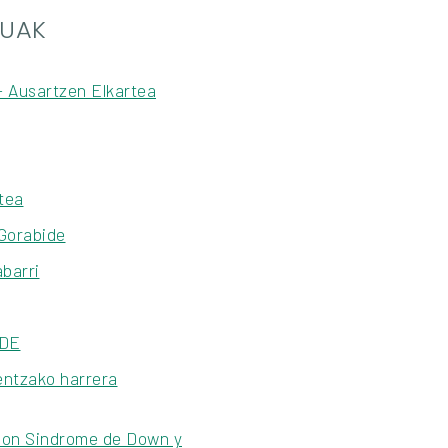
TUAK
- Ausartzen Elkartea
tea
Gorabide
abarri
IDE
entzako harrera
n Sindrome de Down y