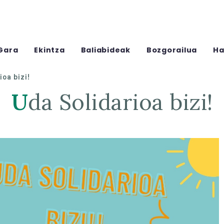
Gara
Ekintza
Baliabideak
Bozgorailua
Ha
ioa bizi!
Uda Solidarioa bizi!