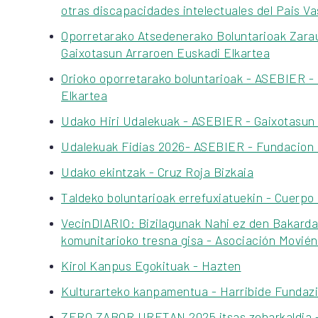
otras discapacidades intelectuales del Pais V
Oporretarako Atsedenerako Boluntarioak Zara
Gaixotasun Arraroen Euskadi Elkartea
Orioko oporretarako boluntarioak - ASEBIER -
Elkartea
Udako Hiri Udalekuak - ASEBIER - Gaixotasun 
Udalekuak Fidias 2026- ASEBIER - Fundacion
Udako ekintzak - Cruz Roja Bizkaia
Taldeko boluntarioak errefuxiatuekin - Cuerpo
VecinDIARIO: Bizilagunak Nahi ez den Bakard
komunitarioko tresna gisa - Asociación Movié
Kirol Kanpus Egokituak - Hazten
Kulturarteko kanpamentua - Harribide Fundaz
ZERO ZABOR URETAN 2025 itsas zeharkaldia 