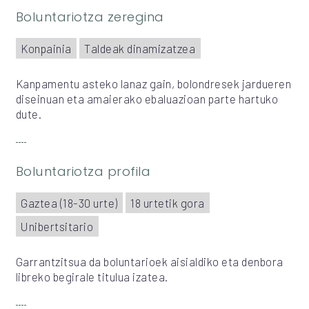
Boluntariotza zeregina
Konpainia
Taldeak dinamizatzea
Kanpamentu asteko lanaz gain, bolondresek jardueren
diseinuan eta amaierako ebaluazioan parte hartuko
dute.
Boluntariotza profila
Gaztea (18-30 urte)
18 urtetik gora
Unibertsitario
Garrantzitsua da boluntarioek aisialdiko eta denbora
libreko begirale titulua izatea.