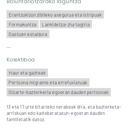
Boluntariotzarako laguntza
Erantzukizun zibileko asegurua eta istripuak
Formakuntza
Lankidetza-ziurtagiria
Gastuen estaldura
Kolektiboa
Haur eta gazteak
Pertsona migrante eta errefuxiatuak
Gizarte-bazterkeria egoeran dauden pertsonak
13 eta 17 urte bitarteko nerabeak dira, eta bazterketa-
arriskuan edo kalteberatasun-egoeran dauden
familietatik datoz.