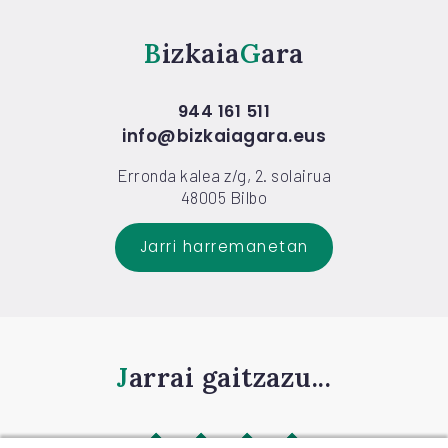
Bizkaia
Gara
944 161 511
info@bizkaiagara.eus
Erronda kalea z/g, 2. solairua
48005 Bilbo
Jarri harremanetan
Jarrai gaitzazu...