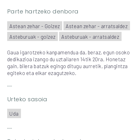
Parte hartzeko denbora
Astean zehar - Goizez
Astean zehar - arratsaldez
Asteburuak - goizez
Asteburuak - arratsaldez
Gaua igarotzeko kanpamendua da, beraz, egun osoko
dedikazioa izango du uztailaren 14tik 20ra. Honetaz
gain, bilera batzuk egingo ditugu aurretik, plangintza
egiteko eta elkar ezagutzeko.
Urteko sasoia
Uda