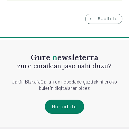
Bueltatu
Gure
newsleterra
zure emailean jaso nahi duzu?
Jakin BizkaiaGara-ren nobedade guztiak hileroko
buletin digitalaren bidez
Harpidetu