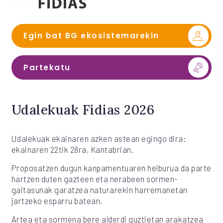
Egin bat BG ekosistemarekin
Partekatu
Udalekuak Fidias 2026
Udalekuak ekainaren azken astean egingo dira:
ekainaren 22tik 28ra, Kantabrian.
Proposatzen dugun kanpamentuaren helburua da parte
hartzen duten gazteen eta nerabeen sormen-
gaitasunak garatzea naturarekin harremanetan
jartzeko esparru batean.
Artea eta sormena bere alderdi guztietan arakatzea