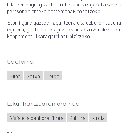
bilatzen dugu, gizarte-trebetasunak garatzeko eta
pertsonen arteko harremanak hobetzeko.
Etorri gure gazteei laguntzera eta ezberdintasuna
egitera, gazte horiek guztiek aukera izan dezaten
kanpamentu ikaragarri hau bizitzeko!
Udalerria
Bilbo
Getxo
Leioa
Esku-hartzearen eremua
Aisia eta denbora librea
Kultura
Kirola