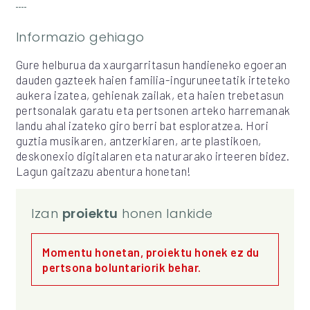
Informazio gehiago
Gure helburua da xaurgarritasun handieneko egoeran
dauden gazteek haien familia-inguruneetatik irteteko
aukera izatea, gehienak zailak, eta haien trebetasun
pertsonalak garatu eta pertsonen arteko harremanak
landu ahal izateko giro berri bat esploratzea. Hori
guztia musikaren, antzerkiaren, arte plastikoen,
deskonexio digitalaren eta naturarako irteeren bidez.
Lagun gaitzazu abentura honetan!
Izan
proiektu
honen lankide
Momentu honetan, proiektu honek ez du
pertsona boluntariorik behar.