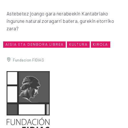
Astebetez joango gara nerabeekin Kantabriako
ingurune natural zoragarri batera, gurekin etorriko
zara?
AISIA ETA DENBORA LIBREA
KULTURA
KIROLA
Fundacion FIDIAS