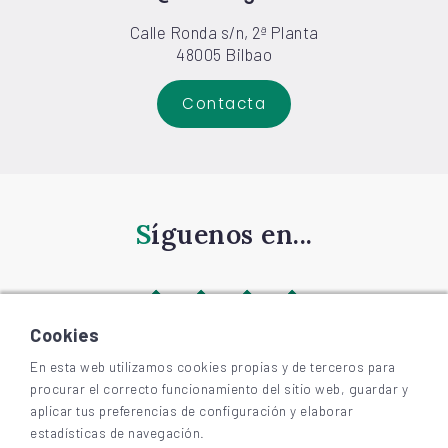
Calle Ronda s/n, 2ª Planta
48005 Bilbao
Contacta
Síguenos en...
Cookies
En esta web utilizamos cookies propias y de terceros para
procurar el correcto funcionamiento del sitio web, guardar y
©
2026
BIZKAIAGARA
aplicar tus preferencias de configuración y elaborar
Accesibilidad
estadísticas de navegación.
Aviso legal y privacidad