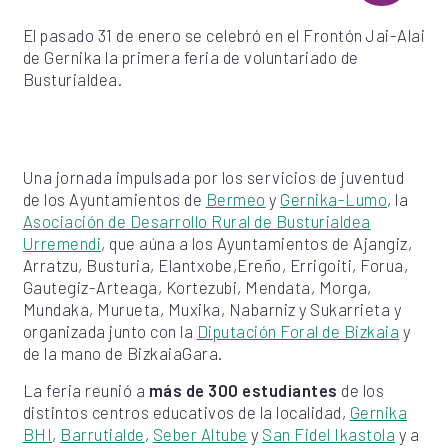
El pasado 31 de enero se celebró en el Frontón Jai-Alai
de Gernika la primera feria de voluntariado de
Busturialdea.
Una jornada impulsada por los servicios de juventud
de los Ayuntamientos de
Bermeo
y
Gernika-Lumo
, la
Asociación de Desarrollo Rural de Busturialdea
Urremendi
, que aúna a los Ayuntamientos de Ajangiz,
Arratzu, Busturia, Elantxobe,Ereño, Errigoiti, Forua,
Gautegiz-Arteaga, Kortezubi, Mendata, Morga,
Mundaka, Murueta, Muxika, Nabarniz y Sukarrieta y
organizada junto con la
Diputación Foral de Bizkaia
y
de la mano de BizkaiaGara.
La feria reunió a
más de 300 estudiantes
de los
distintos centros educativos de la localidad,
Gernika
BHI
,
Barrutialde
,
Seber Altube
y
San Fidel Ikastola
y a