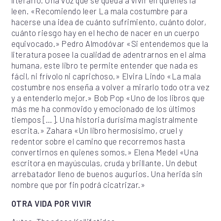
literario. Una voz que se queda a vivir en quienes la
leen. «Recomiendo leer La mala costumbre para
hacerse una idea de cuánto sufrimiento, cuánto dolor,
cuánto riesgo hay en el hecho de nacer en un cuerpo
equivocado.» Pedro Almodóvar «Si entendemos que la
literatura posee la cualidad de adentrarnos en el alma
humana, este libro te permite entender que nada es
fácil, ni frívolo ni caprichoso.» Elvira Lindo «La mala
costumbre nos enseña a volver a mirarlo todo otra vez
y a entenderlo mejor.» Bob Pop «Uno de los libros que
más me ha conmovido y emocionado de los últimos
tiempos […]. Una historia durísima magistralmente
escrita.» Zahara «Un libro hermosísimo, cruel y
redentor sobre el camino que recorremos hasta
convertirnos en quienes somos.» Elena Medel «Una
escritora en mayúsculas, cruda y brillante. Un debut
arrebatador lleno de buenos augurios. Una herida sin
nombre que por fin podrá cicatrizar.»
OTRA VIDA POR VIVIR