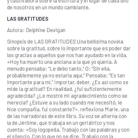
y cautivadora sobre la escritura y el lugar de cada uno
de nosotros en un mundo cambiante.
LAS GRATITUDES
Autora: Delphine Devigan
Sinopsis de LAS GRATITUDES Una bellísima novela
sobre la gratitud, sobre lo importante que es poder dar
las gracias a aquellos que nos han ayudado en la vida.
«Hoy ha muerto una anciana a la que yo quería. A
menudo pensaba: ”Le debo tanto.“ O: ”Sin ella,
probablemente ya no estaría aquí.“ Pensaba: ”Es tan
importante para mí.“ Importar, deber. ¿Es así como se
mide la gratitud? En realidad, ¿fui suficientemente
agradecida? ¿Le mostré mi agradecimiento como se
merecía? ¿Estuve a su lado cuando me necesitó, le
hice compañía, fui constante?», reflexiona Marie, una
de las narradoras de este libro. Su voz se alterna con
la de Jérôme, que trabaja en un geriátrico y nos
cuenta: «Soy logopeda. Trabajo con las palabras y con
el silencio. Con lo que no se dice. Trabajo con la