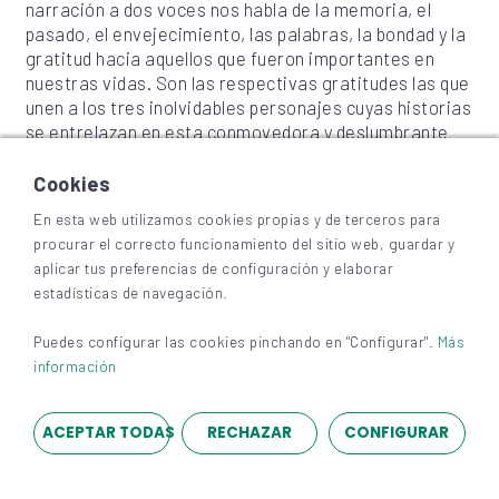
narración a dos voces nos habla de la memoria, el
pasado, el envejecimiento, las palabras, la bondad y la
gratitud hacia aquellos que fueron importantes en
nuestras vidas. Son las respectivas gratitudes las que
unen a los tres inolvidables personajes cuyas historias
se entrelazan en esta conmovedora y deslumbrante
novela.
Cookies
MAÑANA SERÁ OTRA VIDA
En esta web utilizamos cookies propias y de terceros para
Autora: Ana Bover Viñals
procurar el correcto funcionamiento del sitio web, guardar y
aplicar tus preferencias de configuración y elaborar
Sinopsis de MAÑANA SERÁ OTRA VIDA
estadísticas de navegación.
Citas desastrosas con hombres imposibles,
Puedes configurar las cookies pinchando en "Configurar".
Más
exmaridos que no salen del todo y un psicólogo
información
empeñado en curarle su adicción al ideal romántico?
Las divertidas hazañas diarias de una mujer que a los
cincuenta sigue creyendo en que lo mejor está por
ACEPTAR TODAS
RECHAZAR
CONFIGURAR
vivir. «Nunca me hubiera imaginado que al llegar a los
cincuenta no luciría collar de perlas, ni bolso de Yves
Saint Laurent, ni traje chaqueta entallado beige y