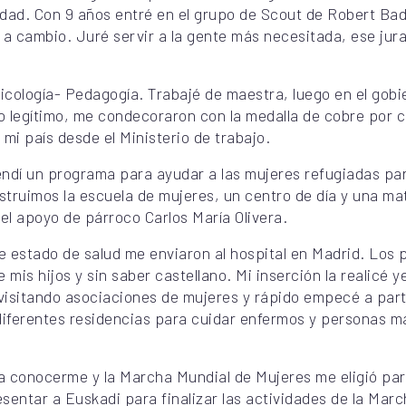
idad. Con 9 años entré en el grupo de Scout de Robert Bade
a a cambio. Juré servir a la gente más necesitada, ese jura
icología- Pedagogía. Trabajé de maestra, luego en el go
 legítimo, me condecoraron con la medalla de cobre por ca
mi país desde el Ministerio de trabajo.
dí un programa para ayudar a las mujeres refugiadas pa
onstruimos la escuela de mujeres, un centro de día y una ma
l apoyo de párroco Carlos María Olivera.
de estado de salud me enviaron al hospital en Madrid. Los
e mis hijos y sin saber castellano. Mi inserción la realicé 
 visitando asociaciones de mujeres y rápido empecé a part
diferentes residencias para cuidar enfermos y personas m
conocerme y la Marcha Mundial de Mujeres me eligió para
sentar a Euskadi para finalizar las actividades de la Mar