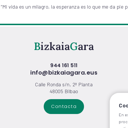
“Mi vida es un milagro, la esperanza es lo que me da pie p
Bizkaia
Gara
944 161 511
info@bizkaiagara.eus
Calle Ronda s/n, 2ª Planta
48005 Bilbao
Coo
Contacta
En e
proc