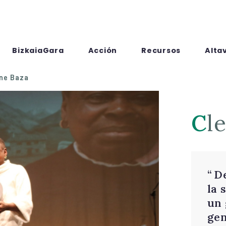
BizkaiaGara
Acción
Recursos
Alta
ne Baza
C
D
la 
un 
gen