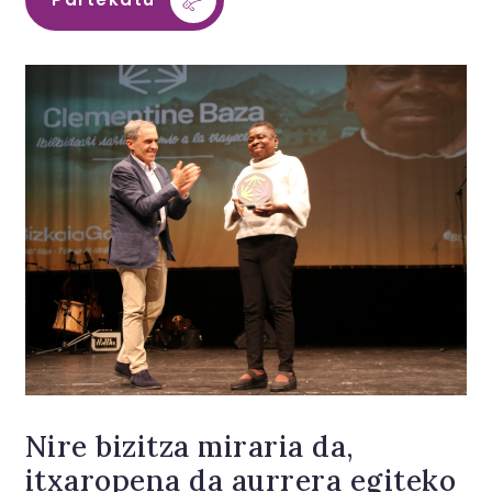
Nire bizitza miraria da,
itxaropena da aurrera egiteko