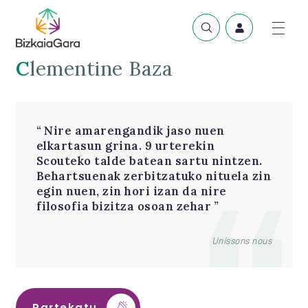
Clementine Baza
Nire amarengandik jaso nuen
elkartasun grina. 9 urterekin
Scouteko talde batean sartu nintzen.
Behartsuenak zerbitzatuko nituela zin
egin nuen, zin hori izan da nire
filosofia bizitza osoan zehar
Unissons nous
Partekatu