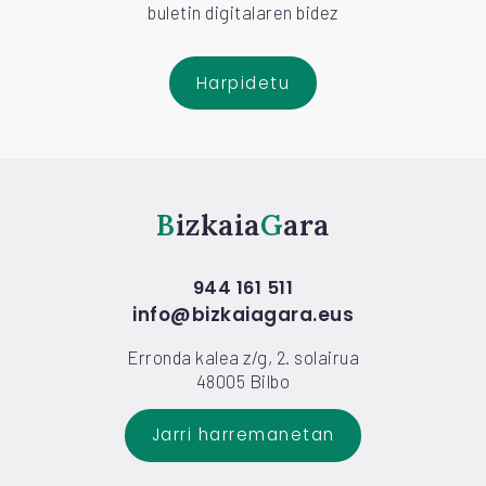
buletin digitalaren bidez
Harpidetu
Bizkaia
Gara
944 161 511
info@bizkaiagara.eus
Erronda kalea z/g, 2. solairua
48005 Bilbo
Jarri harremanetan