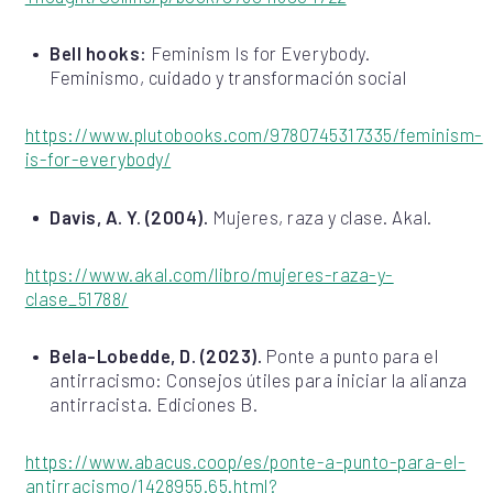
Bell hooks:
Feminism Is for Everybody.
Feminismo, cuidado y transformación social
https://www.plutobooks.com/9780745317335/feminism-
is-for-everybody/
Davis, A. Y. (2004).
Mujeres, raza y clase. Akal.
https://www.akal.com/libro/mujeres-raza-y-
clase_51788/
Bela-Lobedde, D. (2023).
Ponte a punto para el
antirracismo: Consejos útiles para iniciar la alianza
antirracista. Ediciones B.
https://www.abacus.coop/es/ponte-a-punto-para-el-
antirracismo/1428955.65.html?