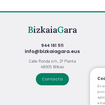
Bizkaia
Gara
944 161 511
info@bizkaiagara.eus
Calle Ronda s/n, 2ª Planta
48005 Bilbao
Coo
Contacta
En e
proc
apli
esta