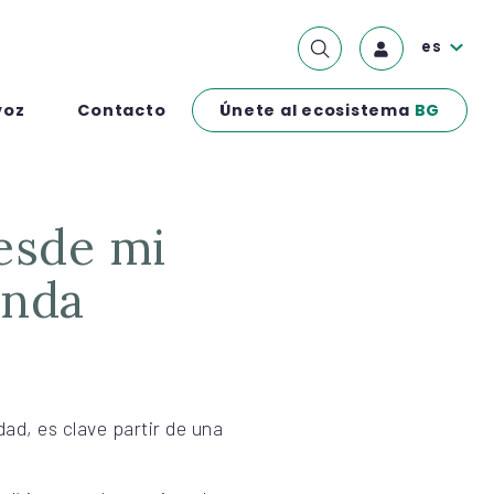
es
Únete al ecosistema
BG
voz
Contacto
enda
dad, es clave partir de una