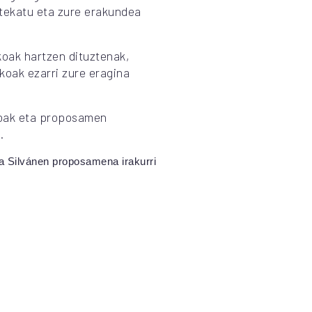
rtekatu eta zure erakundea
koak hartzen dituztenak,
koak ezarri zure eragina
ikoak eta proposamen
.
va Silvánen proposamena irakurri