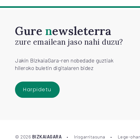
Gure
newsleterra
zure emailean jaso nahi duzu?
Jakin BizkaiaGara-ren nobedade guztiak
hileroko buletin digitalaren bidez
Harpidetu
©
2026
BIZKAIAGARA
Irisgarritasuna
Lege-ohar