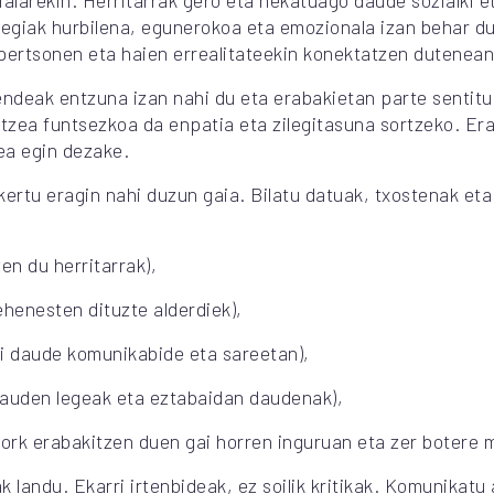
alarekin. Herritarrak gero eta nekatuago daude sozialki e
ategiak hurbilena, egunerokoa eta emozionala izan behar d
pertsonen eta haien errealitateekin konektatzen dutenean
endeak entzuna izan nahi du eta erabakietan parte sentitu
rtzea funtsezkoa da enpatia eta zilegitasuna sortzeko. Er
ea egin dezake.
ikertu eragin nahi duzun gaia. Bilatu datuak, txostenak et
en du herritarrak),
lehenesten dituzte alderdiek),
i daude komunikabide eta sareetan),
dauden legeak eta eztabaidan daudenak),
rk erabakitzen duen gai horren inguruan eta zer botere m
landu. Ekarri irtenbideak, ez soilik kritikak. Komunikatu