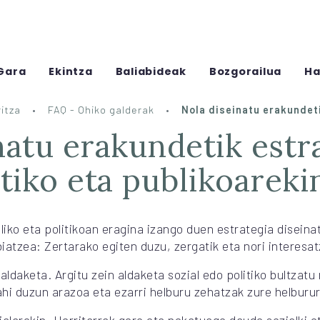
Gara
Ekintza
Baliabideak
Bozgorailua
Ha
itza
FAQ - Ohiko galderak
Nola diseinatu erakundeti
itiko eta publikoareki
iko eta politikoan eragina izango duen estrategia diseina
iatzea: Zertarako egiten duzu, zergatik eta nori interesat
aldaketa. Argitu zein aldaketa sozial edo politiko bultzatu 
hi duzun arazoa eta ezarri helburu zehatzak zure helburur