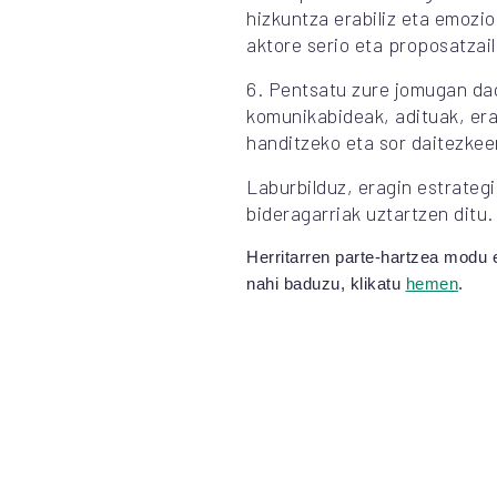
hizkuntza erabiliz eta emozi
aktore serio eta proposatzail
6. Pentsatu zure jomugan dag
komunikabideak, adituak, era
handitzeko eta sor daitezkeen
Laburbilduz, eragin estrateg
bideragarriak uztartzen ditu.
Herritarren parte-hartzea modu 
nahi baduzu, klikatu
hemen
.