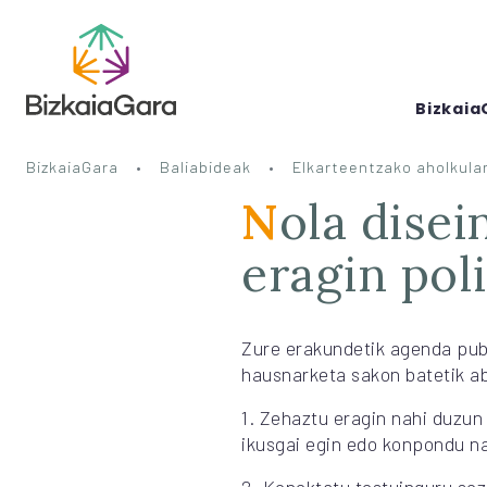
Bizkaia
BizkaiaGara
Baliabideak
Elkarteentzako aholkular
Nola diseinatu erakundetik estrategia
eragin pol
Zure erakundetik agenda publ
hausnarketa sakon batetik ab
1. Zehaztu eragin nahi duzun 
ikusgai egin edo konpondu na