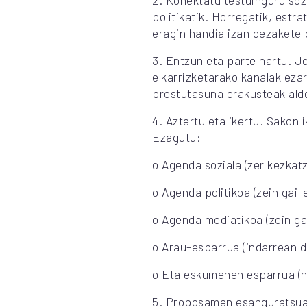
2. Konektatu testuinguru sozi
politikatik. Horregatik, estr
eragin handia izan dezakete 
3. Entzun eta parte hartu. J
elkarrizketarako kanalak eza
prestutasuna erakusteak ald
4. Aztertu eta ikertu. Sakon 
Ezagutu:
o Agenda soziala (zer kezkatz
o Agenda politikoa (zein gai 
o Agenda mediatikoa (zein ga
o Arau-esparrua (indarrean 
o Eta eskumenen esparrua (no
5. Proposamen esanguratsuak 