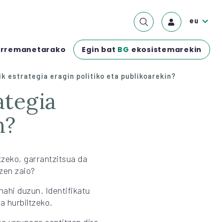
eu
Egin bat
BG
ekosistemarekin
rremanetarako
k estrategia eragin politiko eta publikoarekin?
n?
tzeko, garrantzitsua da
zen zaio?
nahi duzun. Identifikatu
a hurbiltzeko.