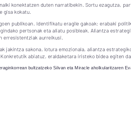
onalki konektatzen duten narratibekin. Sortu ezagutza, pa
e gisa kokatu.
oen publikoan. Identifikatu eragile gakoak: erabaki politi
gindako pertsonak eta aliatu posibleak. Aliantza estrategi
 erresistentziak aurreikusi.
iak jakintza sakona, lotura emozionala, aliantza estrateg
 Konkretutik abiatuz, eraldaketara iristeko bidea egiten da
eraginkorrean bultzatzeko Silvan eta Miracle aholkularitzaren E