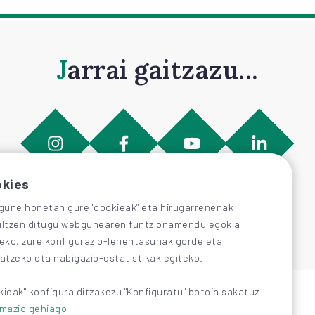
Jarrai gaitzazu...
kies
une honetan gure "cookieak" eta hirugarrenenak
iltzen ditugu webgunearen funtzionamendu egokia
zeko, zure konfigurazio-lehentasunak gorde eta
katzeko eta nabigazio-estatistikak egiteko.
kieak" konfigura ditzakezu "Konfiguratu" botoia sakatuz.
rmazio gehiago