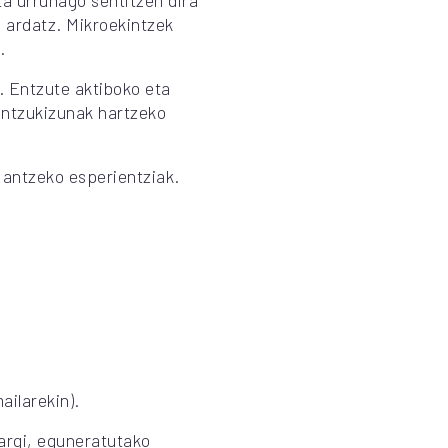
ta urrunago sentitzen dira
u ardatz. Mikroekintzek
.
. Entzute aktiboko eta
antzukizunak hartzeko
a antzeko esperientziak.
ailarekin).
 argi, eguneratutako