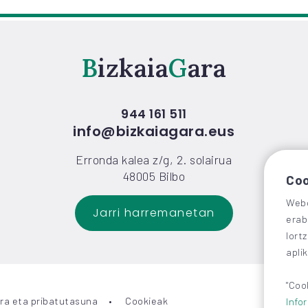
Bizkaia
Gara
944 161 511
info@bizkaiagara.eus
Erronda kalea z/g, 2. solairua
48005 Bilbo
Coo
Webg
Jarri harremanetan
erab
lort
apli
"Coo
ra eta pribatutasuna
Cookieak
Info