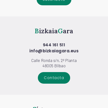
Bizkaia
Gara
944 161 511
info@bizkaiagara.eus
Calle Ronda s/n, 2ª Planta
48005 Bilbao
Contacta