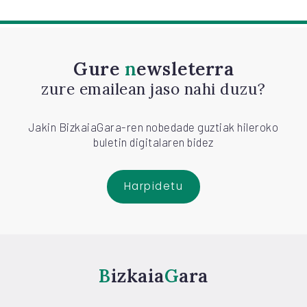
Gure
newsleterra
zure emailean jaso nahi duzu?
Jakin BizkaiaGara-ren nobedade guztiak hileroko
buletin digitalaren bidez
Harpidetu
Bizkaia
Gara