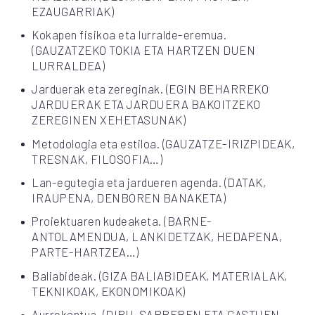
EZAUGARRIAK)
Kokapen fisikoa eta lurralde-eremua.
(GAUZATZEKO TOKIA ETA HARTZEN DUEN
LURRALDEA)
Jarduerak eta zereginak. (EGIN BEHARREKO
JARDUERAK ETA JARDUERA BAKOITZEKO
ZEREGINEN XEHETASUNAK)
Metodologia eta estiloa. (GAUZATZE-IRIZPIDEAK,
TRESNAK, FILOSOFIA…)
Lan-egutegia eta jardueren agenda. (DATAK,
IRAUPENA, DENBOREN BANAKETA)
Proiektuaren kudeaketa. (BARNE-
ANTOLAMENDUA, LANKIDETZAK, HEDAPENA,
PARTE-HARTZEA…)
Baliabideak. (GIZA BALIABIDEAK, MATERIALAK,
TEKNIKOAK, EKONOMIKOAK)
Aurrekontua. (DIRU-SARREREN ETA GASTUEN