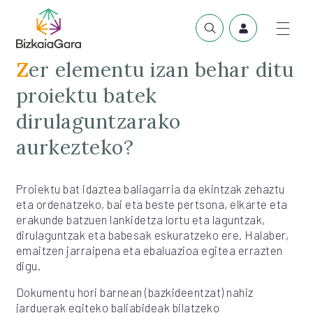
Zer elementu izan behar ditu
proiektu batek
dirulaguntzarako
aurkezteko?
Proiektu bat idaztea baliagarria da ekintzak zehaztu
eta ordenatzeko, bai eta beste pertsona, elkarte eta
erakunde batzuen lankidetza lortu eta laguntzak,
dirulaguntzak eta babesak eskuratzeko ere. Halaber,
emaitzen jarraipena eta ebaluazioa egitea errazten
digu.
Dokumentu hori barnean (bazkideentzat) nahiz
jarduerak egiteko baliabideak bilatzeko