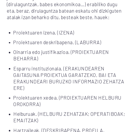
(dirulaguntzak, babes ekonomikoa…) erabiliko dugu
eta, beraz, dirulaguntza batean eskatu ohi dizkiguten
atalak izan beharko ditu, besteak beste, hauek:
Proiektuaren izena. (IZENA)
Proiektuaren deskribapena. (LABURRA)
Oinarria edo justifikazioa. (PROIEKTUAREN
BEHARRA)
Esparru instituzionala. (ERAKUNDEAREN
GAITASUNA PROIEKTUA GARATZEKO, BAI ETA
ERAKUNDEARI BURUZKO INFORMAZIO ZEHATZA
ERE)
Proiektuaren xedea. (PROIEKTUAREN HELBURU
OROKORRA)
Helburuak. (HELBURU ZEHATZAK; OPERATIBOAK;
EMAITZAK)
Hartzaileak. (DESKRIBAPENA, PROFILA,