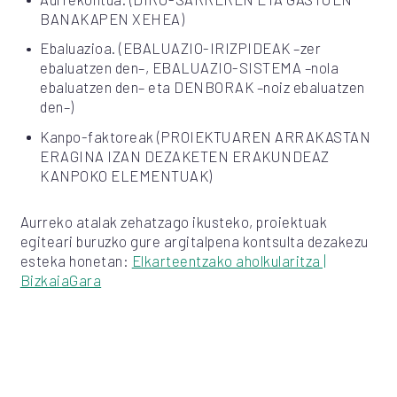
BANAKAPEN XEHEA)
Ebaluazioa. (EBALUAZIO-IRIZPIDEAK –zer
ebaluatzen den–, EBALUAZIO-SISTEMA –nola
ebaluatzen den– eta DENBORAK –noiz ebaluatzen
den–)
Kanpo-faktoreak (PROIEKTUAREN ARRAKASTAN
ERAGINA IZAN DEZAKETEN ERAKUNDEAZ
KANPOKO ELEMENTUAK)
Aurreko atalak zehatzago ikusteko, proiektuak
egiteari buruzko gure argitalpena kontsulta dezakezu
esteka honetan:
Elkarteentzako aholkularitza |
BizkaiaGara