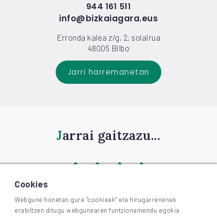
944 161 511
info@bizkaiagara.eus
Erronda kalea z/g, 2. solairua
48005 Bilbo
Jarri harremanetan
Jarrai gaitzazu...
Cookies
Webgune honetan gure "cookieak" eta hirugarrenenak
erabiltzen ditugu webgunearen funtzionamendu egokia
©
2026
BIZKAIAGARA