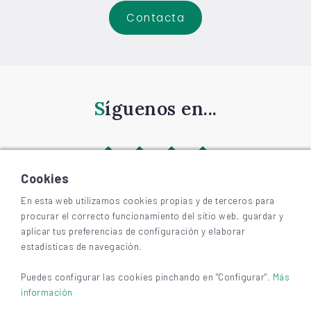
Contacta
Síguenos en...
Cookies
En esta web utilizamos cookies propias y de terceros para
procurar el correcto funcionamiento del sitio web, guardar y
©
2026
BIZKAIAGARA
aplicar tus preferencias de configuración y elaborar
Accesibilidad
estadísticas de navegación.
Aviso legal y privacidad
Cookies
Puedes configurar las cookies pinchando en "Configurar".
Más
información