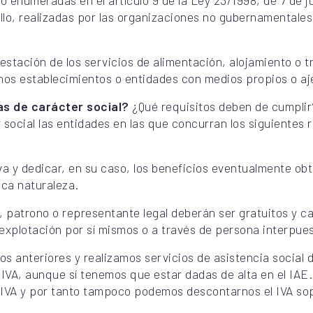
o enumeradas en el artículo 9 de la Ley 23/1998, de 7 de j
llo, realizadas por las organizaciones no gubernamentales 
stación de los servicios de alimentación, alojamiento o t
hos establecimientos o entidades con medios propios o aj
as de carácter social?
¿Qué requisitos deben de cumpli
social las entidades en las que concurran los siguientes re
va y dedicar, en su caso, los beneficios eventualmente obt
ica naturaleza.
 patrono o representante legal deberán ser gratuitos y ca
explotación por sí mismos o a través de persona interpue
tos anteriores y realizamos servicios de asistencia social
IVA, aunque sí tenemos que estar dadas de alta en el IA
 IVA y por tanto tampoco podemos descontarnos el IVA so