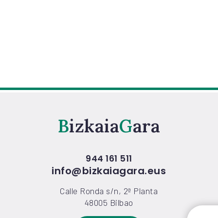
Bizkaia
Gara
944 161 511
info@bizkaiagara.eus
Calle Ronda s/n, 2ª Planta
48005 Bilbao