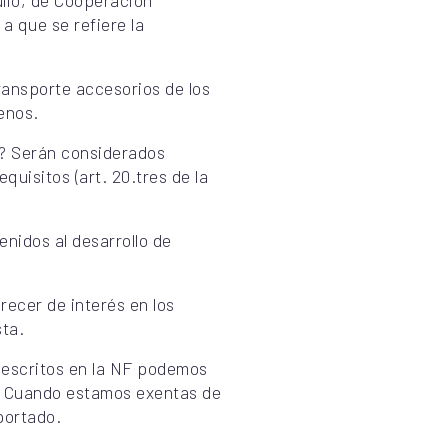
ulio, de Cooperación
a que se refiere la
ransporte accesorios de los
enos.
r? Serán considerados
quisitos (art. 20.tres de la
enidos al desarrollo de
recer de interés en los
sta.
 descritos en la NF podemos
E. Cuando estamos exentas de
portado.