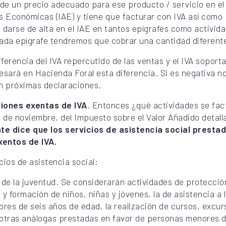
 de un precio adecuado para ese producto / servicio en el
s Económicas (IAE) y tiene que facturar con IVA así como
 darse de alta en el IAE en tantos epígrafes como activid
ada epígrafe tendremos que cobrar una cantidad diferente
iferencia del IVA repercutido de las ventas y el IVA soport
resará en Hacienda Foral esta diferencia. Si es negativa 
 próximas declaraciones.
iones exentas de IVA
. Entonces ¿qué actividades se fact
9 de noviembre, del Impuesto sobre el Valor Añadido detal
e dice que los servicios de asistencia social presta
xentos de IVA.
ios de asistencia social:
 de la juventud. Se considerarán actividades de protección
 y formación de niños, niñas y jóvenes, la de asistencia a 
ores de seis años de edad, la realización de cursos, exc
 y otras análogas prestadas en favor de personas menores 