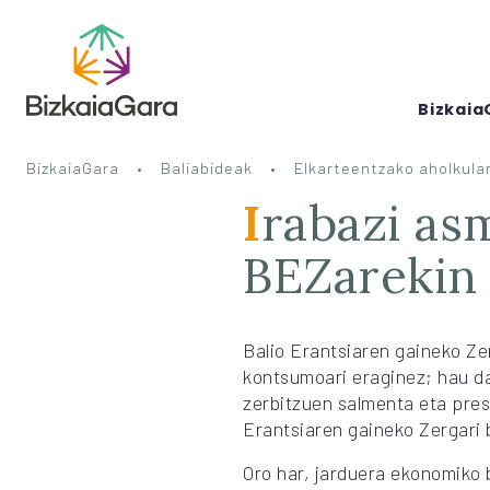
Bizkaia
BizkaiaGara
Baliabideak
Elkarteentzako aholkular
Irabazi asmorik gabeko erakundeek
BEZarekin 
Balio Erantsiaren gaineko Ze
kontsumoari eraginez; hau da
zerbitzuen salmenta eta pres
Erantsiaren gaineko Zergari
Oro har, jarduera ekonomiko 