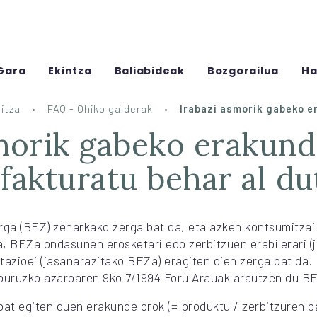
Gara
Ekintza
Baliabideak
Bozgorailua
Ha
itza
FAQ - Ohiko galderak
Irabazi asmorik gabeko e
fakturatu behar al du
rga (BEZ) zeharkako zerga bat da, eta azken kontsumitzail
, BEZa ondasunen erosketari edo zerbitzuen erabilerari 
tazioei (jasanarazitako BEZa) eragiten dien zerga bat da. 
 buruzko azaroaren 9ko 7/1994 Foru Arauak arautzen du B
bat egiten duen erakunde orok (= produktu / zerbitzuren ba