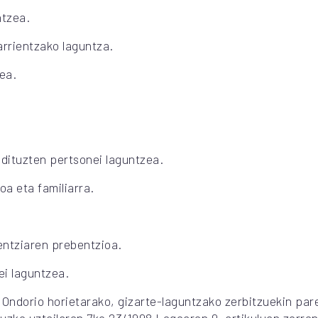
ntzea.
arrientzako laguntza.
ea.
 dituzten pertsonei laguntzea.
oa eta familiarra.
uentziaren prebentzioa.
ei laguntzea.
 Ondorio horietarako, gizarte-laguntzako zerbitzuekin pa