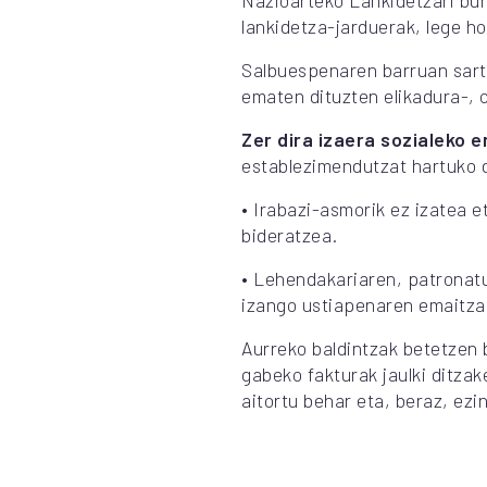
Nazioarteko Lankidetzari bu
lankidetza-jarduerak, lege 
Salbuespenaren barruan sart
ematen dituzten elikadura-, 
Zer dira izaera sozialeko 
establezimendutzat hartuko d
• Irabazi-asmorik ez izatea e
bideratzea.
• Lehendakariaren, patronatu
izango ustiapenaren emaitza 
Aurreko baldintzak betetzen 
gabeko fakturak jaulki ditz
aitortu behar eta, beraz, ez