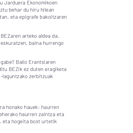
 du Jarduera Ekonomikoen
tu behar du hiru hilean
tan, eta epigrafe bakoitzaren
 BEZaren arteko aldea da.
reskuratzen, baina hurrengo
 gabe? Balio Erantsiaren
ditu BEZik ez duten eragiketa
e-laguntzako zerbitzuak
ira honako hauek: haurren
beherako haurren zaintza eta
 eta hogeita bost urtetik