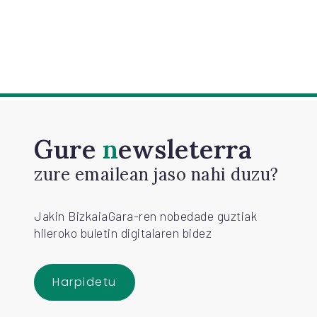
Gure
newsleterra
zure emailean jaso nahi duzu?
Jakin BizkaiaGara-ren nobedade guztiak
hileroko buletin digitalaren bidez
Harpidetu