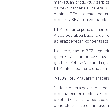
merkatuan produktu / zerbit
gaineko Zergan (JEZ), eta BE
behin. JEZn alta eman behar 
arabera, BEZaren zenbateko 
BEZaren aitorpena salmentet
Aldea positiboa bada, alde h
adierazpenetan konpentsatz
Hala ere, badira BEZik gabek
gaineko Zergari buruzko azar
guztiak. Zehazki, esan du gi
BEZetik salbuetsita daudela.
7/1994 Foru Arauaren arabera
1. Haurren eta gazteen babe
eta gazteen errehabilitazioa
arreta, ikastaroak, txangoak
beherakoen alde emandako a