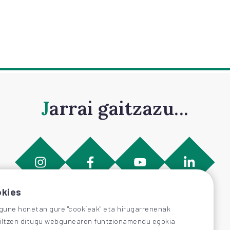
Jarrai gaitzazu...
kies
une honetan gure "cookieak" eta hirugarrenenak
iltzen ditugu webgunearen funtzionamendu egokia