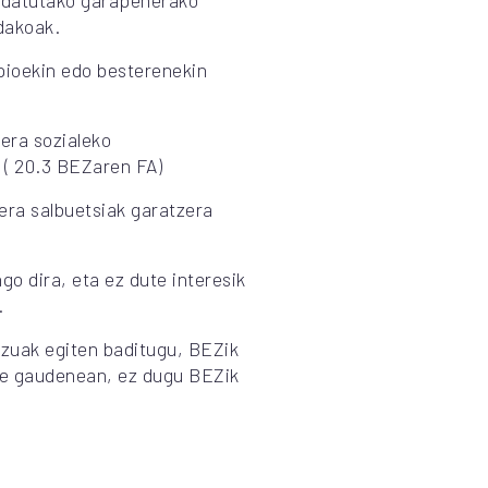
endatutako garapenerako
dakoak.
pioekin edo besterenekin
aera sozialeko
 ( 20.3 BEZaren FA)
uera salbuetsiak garatzera
o dira, eta ez dute interesik
.
tzuak egiten baditugu, BEZik
be gaudenean, ez dugu BEZik