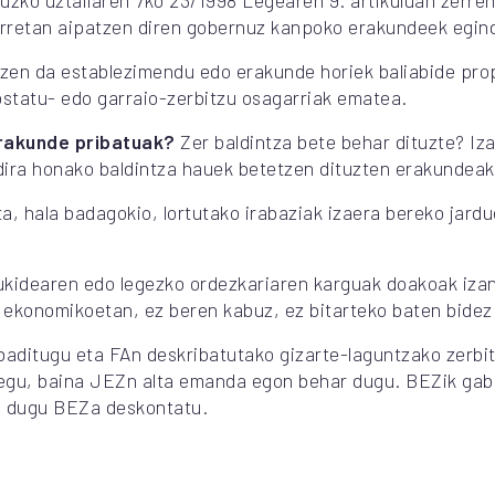
ruzko uztailaren 7ko 23/1998 Legearen 9. artikuluan zerr
horretan aipatzen diren gobernuz kanpoko erakundeek egin
zen da establezimendu edo erakunde horiek baliabide pro
ostatu- edo garraio-zerbitzu osagarriak ematea.
erakunde pribatuak?
Zer baldintza bete behar dituzte? Iz
ira honako baldintza hauek betetzen dituzten erakundeak
ta, hala badagokio, lortutako irabaziak izaera bereko jard
kidearen edo legezko ordezkariaren karguak doakoak izang
ekonomikoetan, ez beren kabuz, ez bitarteko baten bidez
baditugu eta FAn deskribatutako gizarte-laguntzako zerbi
akegu, baina JEZn alta emanda egon behar dugu. BEZik ga
in dugu BEZa deskontatu.