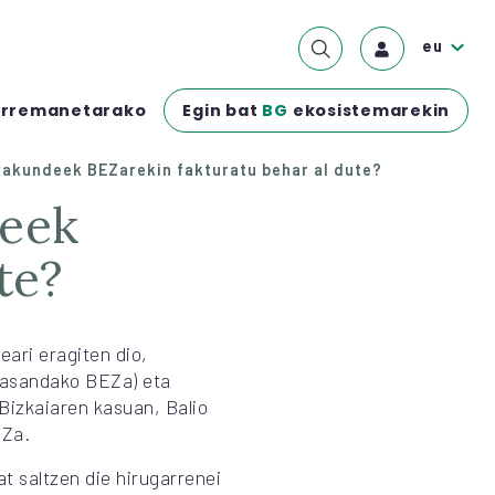
eu
Egin bat
BG
ekosistemarekin
rremanetarako
rakundeek BEZarekin fakturatu behar al dute?
te?
eari eragiten dio,
(jasandako BEZa) eta
Bizkaiaren kasuan, Balio
EZa.
t saltzen die hirugarrenei