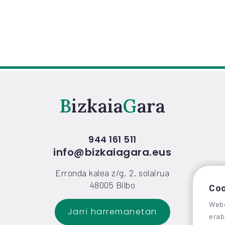
Bizkaia
Gara
944 161 511
info@bizkaiagara.eus
Erronda kalea z/g, 2. solairua
48005 Bilbo
Coo
Webg
Jarri harremanetan
erab