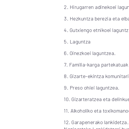
2. Hirugarren adinekoei lagu
3. Hezkuntza berezia eta elb
4. Gutxiengo etnikoei laguntz
5. Laguntza
6. Oinezkoei laguntzea.
7. Familia-karga partekatuak
8. Gizarte-ekintza komunitari
9. Preso ohiei laguntzea.
10. Gizarteratzea eta delink
11. Alkoholiko eta toxikomano
12. Garapenerako lankidetza.