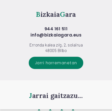
Bizkaia
Gara
944 161 511
info@bizkaiagara.eus
Erronda kalea z/g, 2. solairua
48005 Bilbo
Jarri harremanetan
Jarrai gaitzazu...