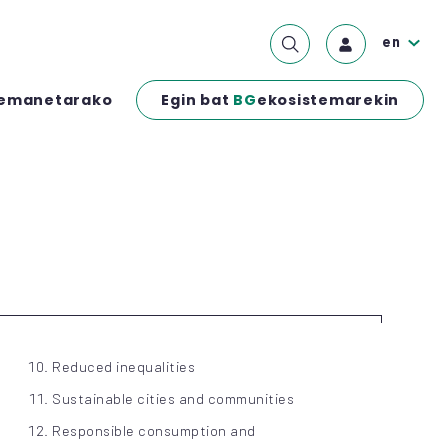
en
Egin bat
BG
ekosistemarekin
emanetarako
Reduced inequalities
Sustainable cities and communities
Responsible consumption and