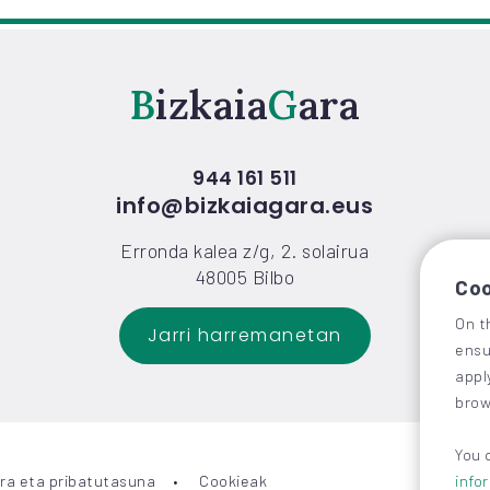
Bizkaia
Gara
944 161 511
info@bizkaiagara.eus
Erronda kalea z/g, 2. solairua
48005 Bilbo
Coo
On t
Jarri harremanetan
ensu
appl
brow
You 
ra eta pribatutasuna
Cookieak
info