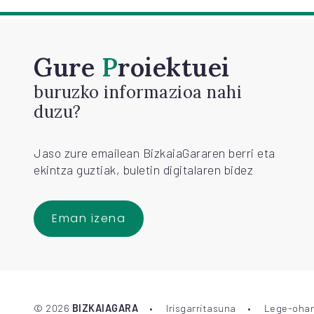
Gure
Proiektuei
buruzko informazioa nahi
duzu?
Jaso zure emailean BizkaiaGararen berri eta
ekintza guztiak, buletin digitalaren bidez
Eman izena
©
2026
BIZKAIAGARA
Irisgarritasuna
Lege-ohar