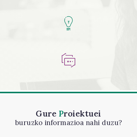
Gure
Proiektuei
buruzko informazioa nahi duzu?