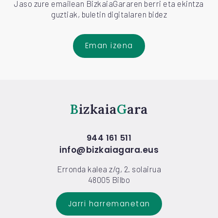
Jaso zure emailean BizkaiaGararen berri eta ekintza
guztiak, buletin digitalaren bidez
Eman izena
Bizkaia
Gara
944 161 511
info@bizkaiagara.eus
Erronda kalea z/g, 2. solairua
48005 Bilbo
Jarri harremanetan