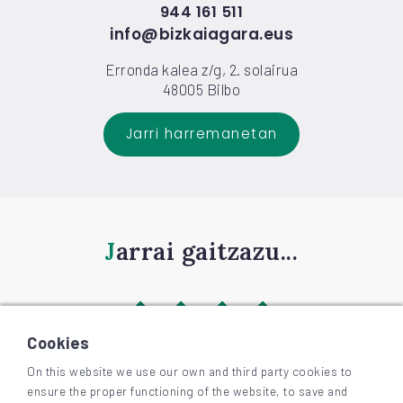
944 161 511
info@bizkaiagara.eus
Erronda kalea z/g, 2. solairua
48005 Bilbo
Jarri harremanetan
Jarrai gaitzazu...
Cookies
On this website we use our own and third party cookies to
ensure the proper functioning of the website, to save and
©
2026
BIZKAIAGARA