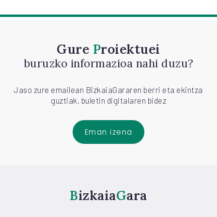
Gure
Proiektuei
buruzko informazioa nahi duzu?
Jaso zure emailean BizkaiaGararen berri eta ekintza
guztiak, buletin digitalaren bidez
Eman izena
Bizkaia
Gara