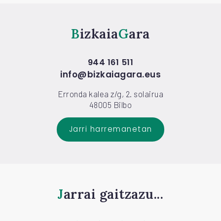
Bizkaia
Gara
944 161 511
info@bizkaiagara.eus
Erronda kalea z/g, 2. solairua
48005 Bilbo
Jarri harremanetan
Jarrai gaitzazu...