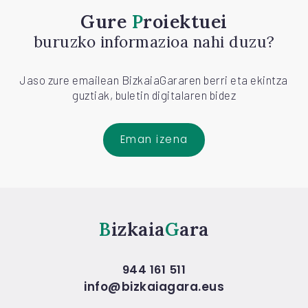
Gure
Proiektuei
buruzko informazioa nahi duzu?
Jaso zure emailean BizkaiaGararen berri eta ekintza
guztiak, buletin digitalaren bidez
Eman izena
Bizkaia
Gara
944 161 511
info@bizkaiagara.eus