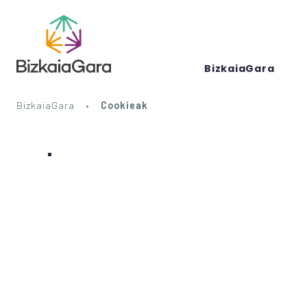
BizkaiaGara
BizkaiaGara
Cookieak