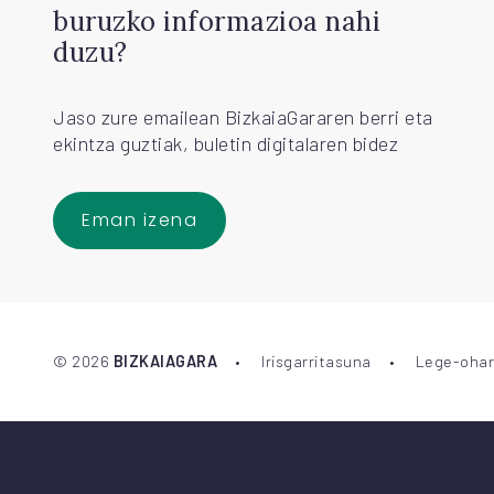
buruzko informazioa nahi
duzu?
Jaso zure emailean BizkaiaGararen berri eta
ekintza guztiak, buletin digitalaren bidez
Eman izena
©
2026
BIZKAIAGARA
Irisgarritasuna
Lege-ohar