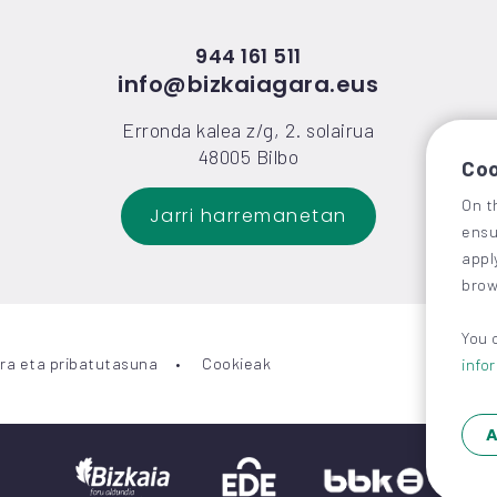
944 161 511
info@bizkaiagara.eus
Erronda kalea z/g, 2. solairua
48005 Bilbo
Coo
On t
Jarri harremanetan
ensu
appl
brow
You 
ra eta pribatutasuna
Cookieak
info
A