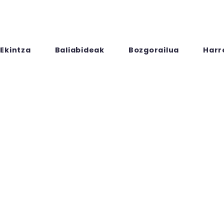
Ekintza
Baliabideak
Bozgorailua
Harr