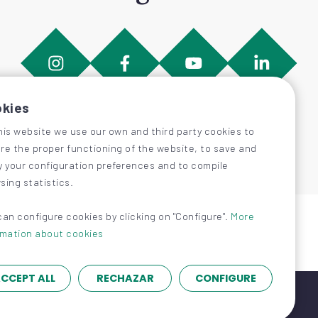
kies
his website we use our own and third party cookies to
re the proper functioning of the website, to save and
y your configuration preferences and to compile
sing statistics.
can configure cookies by clicking on "Configure".
More
rmation about cookies
CCEPT ALL
RECHAZAR
CONFIGURE