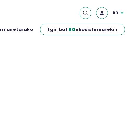
en
Egin bat
BG
ekosistemarekin
emanetarako