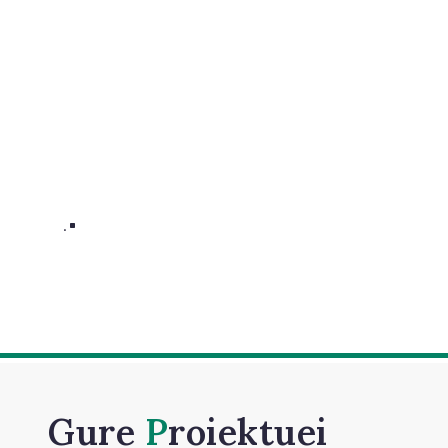
.
Gure
Proiektuei