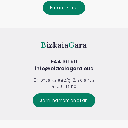
Eman izena
Bizkaia
Gara
944 161 511
info@bizkaiagara.eus
Erronda kalea z/g, 2. solairua
48005 Bilbo
Jarri harremanetan